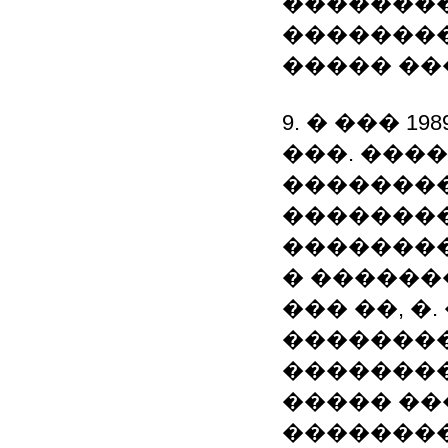
�������
�������
����� �
9. � ��� 1
���. ���
��������
��������
��������
� �������
��� ��, 
��������
�������
����� ��
��������