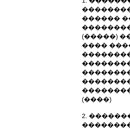
1. �����
�������
������ �
��������
(�����) �
���� ���
�������
�������
�������
�������
�������
(����)
2. �����
�������