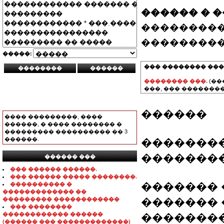
������ � 
���������
���������
�����:
��� �������� ���
�������� ���.
(��
���, ��� ��������
������
���� ���������, ����
������, � ���� �������� �
��������� ���������� �� 3
������.
�������
�������
������ ���
���������������
��� ������ ������.
��� ������ ����� ��������.
������� ���:
���������� �
������������� ��
��������� ������������
������� ���:
��� ��������
������������ ������
����������
(������ ��� �������������)