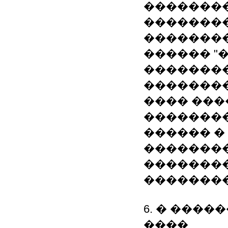
�������
�������
��������
������ "
�������
��������
���� ���
��������
������ �
�������
��������
�������
6. � �����
����