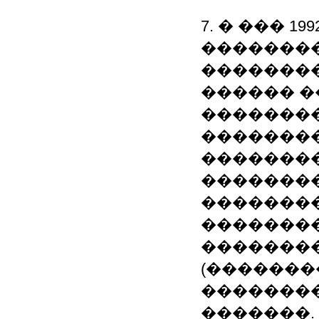
7. � ��� 1
��������
�������� 
������ 
��������
���������
�������
��������
�������
�������
�������
(��������
��������
�������.