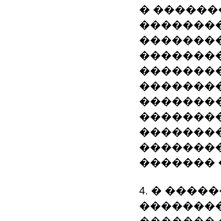
� ������
��������
�������
��������
�������
��������
��������
�������
�������
�������
������� 
4. � �����
��������