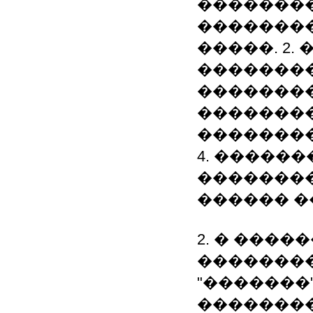
��������
�������
�����. 2.
�������
�������
��������
��������
4. �����
��������
������ �
2. � �����
��������
"�������
��������