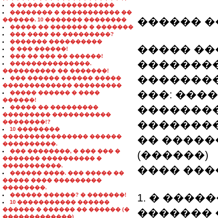
� ����� �������������
�������� � ����������� ��
������ 
������. 10 ������� ��������
����� �� ������� � �������
��� ���� �� ���������?
������� ����������
����� ��
� ��� ������!
��� �� ��� �� ������!
��������
���������������.
���������� �� �������!
��������: 
��� ������ ������ �����
������������� ���������
���: ���
����� ������ � ����
������!
��������
����� �� ���������
��������� �����������
��������!?
��������
10 ��������
���������������� ������
�� �����
����������.
��� ��������, � ��� ��� �
(������)
������� ���������� �
�����������.
���� ���
������ ����. ��� ����� ��
����� ���� ���������
��������.
������ ������? � �������!
1. � �����
10 ����������� ������
������ � ������ �� ������ (�
������� 
�������������)