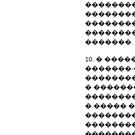
��������
��������
��������
��������
�������.
10. � ����
�������
�������
� ������
��������
�.����� 
��������
�������
�������