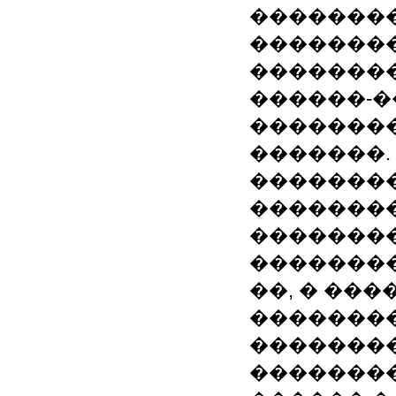
��������
��������
����������
������-
�������� 
�������.
�������
��������
��������
�������
��, � ��
��������
�������
��������