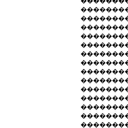
��������
��������
�������
��������
��������
��������
�������
��������
�������
��������
�������
��������
�������
�������
�������