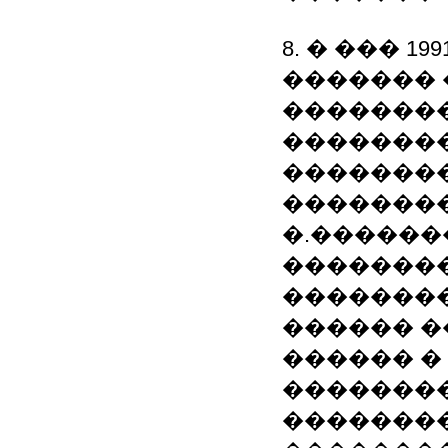
8. � ��� 19
������� 
��������
�������
��������
��������
�.������
��������
��������
������ �
������ �
�������
��������