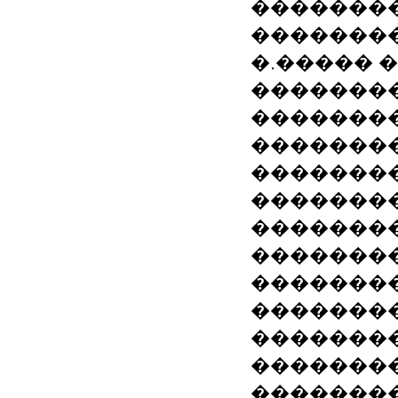
�������
��������
�.����� 
��������
�������
�������
�������
��������
��������
��������
�������
��������
��������
�������
��������