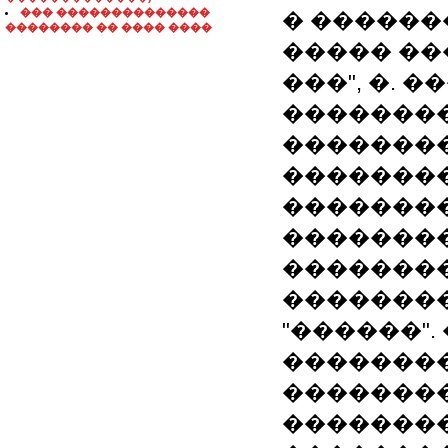
��� ��������������
� ������
�������� �� ���� ����
����� ��
���", �. 
��������
�������
�������
�������
��������
�������
�������
"������"
���������
�������
��������