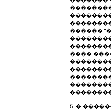
�������
��������
��������
��������
������ "
�������
��������
���� ���
��������
��������
��������
�������
��������
5. � �����