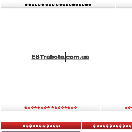
������ ��� �����������
�������� ��������
��
������.�����:
������������ ,