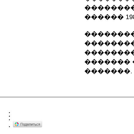
��������
������ 19
��������
�������
��������
������� 
�������.