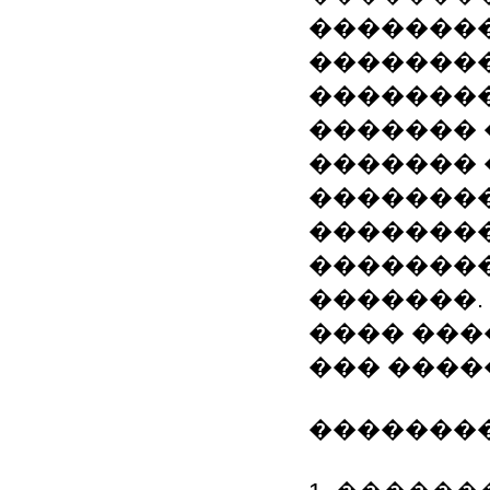
�������
��������
��������
������� 
������� 
�������
�������
�������
�������.
���� ��
��� �����
�������