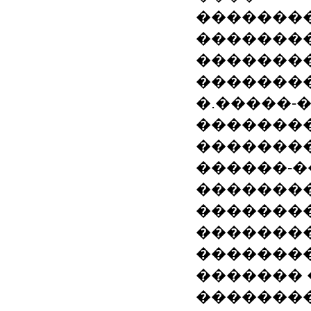
�������
��������
�������
��������
�.�����-
��������
�������
������-
�������
��������
�������
�������
������� 
���������