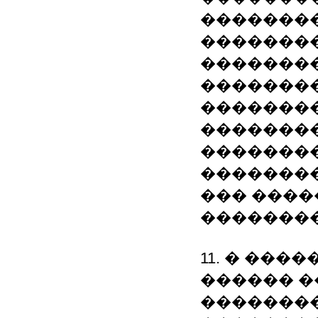
�������
��������
��������
��������
�������
��������
��������
�������
��� ���
�������
11. � ����
������ �
��������