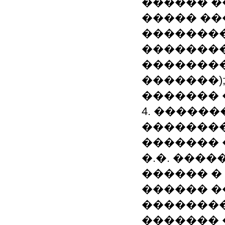
������ �
����� ��
��������
���������
��������
�������);
������� 
4. �����
��������;
������� 
�.�. ���
������ � 
������ �
��������
������� 