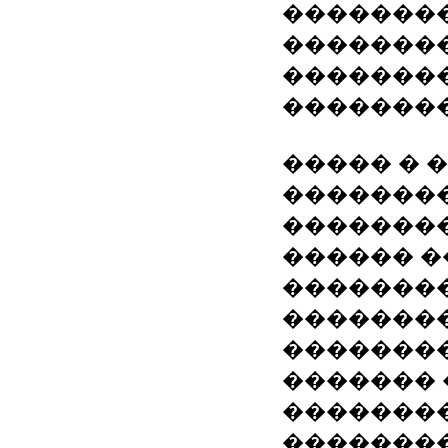
��������
��������
�������
�������
����� � 
��������
��������
������ ��
��������
��������
��������
�������
�������
��������