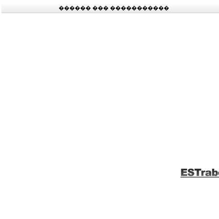
������ ��� �����������