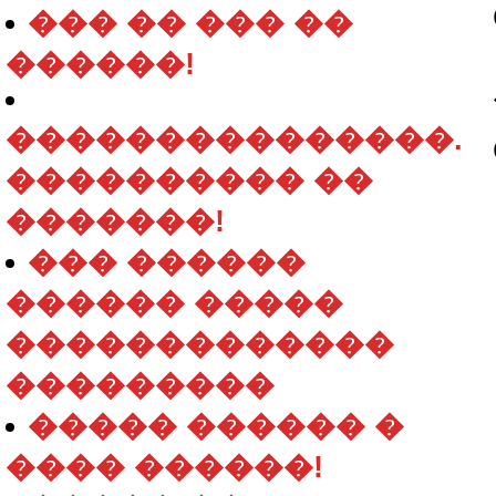
��� �� ��� ��
������!
���������������.
���������� ��
�������!
��� ������
������ �����
�������������
���������
����� ������ �
���� ������!