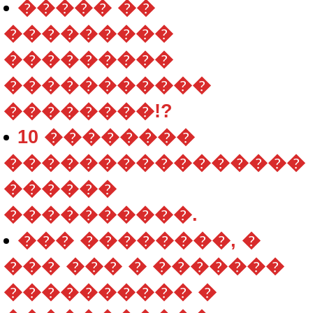
����� ��
���������
���������
�����������
��������!?
10 ��������
����������������
������
����������.
��� ��������, �
��� ��� � �������
���������� �