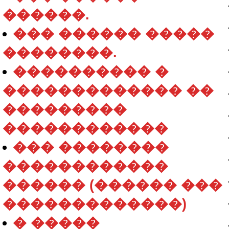
������.
��� ������ �����
��������.
���������� �
������������� ��
���������
������������
��� ��������
������������
������ (������ ���
�������������)
� �����