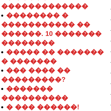
�������������
�������� �
����������� ��
������. 10 �������
��������
����� �� �������
� �������
��� ���� ��
���������?
�������
����������
� ��� ������!