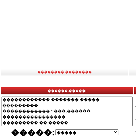
�������� ��������
������.�����:
�����: