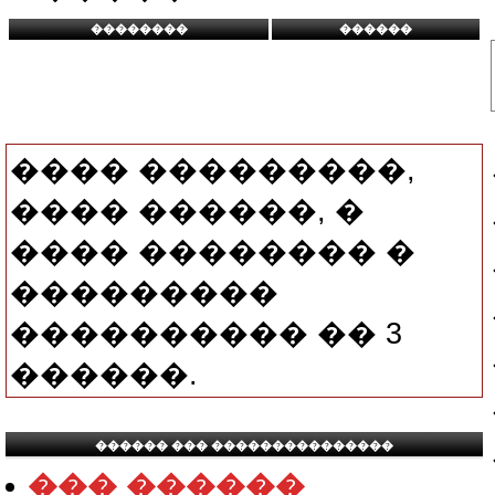
���� ���������,
���� ������, �
���� �������� �
���������
���������� �� 3
������.
������ ��� ���������������
��� ������