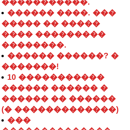
�����������.
������ ����. ���
����� �� �����
���� ���������
��������.
������ ������? �
�������!
10 �����������
������ ������ �
������ �� ������
(� �������������)
���