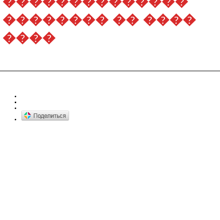
��������������
�������� �� ����
����