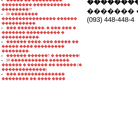
��������
����� �� ���������
��������� �����������
��������!?
������� 
10 ��������
(093) 448-448-4
���������������� ������
����������.
��� ��������, � ��� ��� �
������� ���������� �
�����������.
������ ����. ��� ����� ��
����� ���� ���������
��������.
������ ������? � �������!
10 ����������� ������
������ � ������ �� ������ (�
�������������)
��� ��������������
�������� �� ���� ����