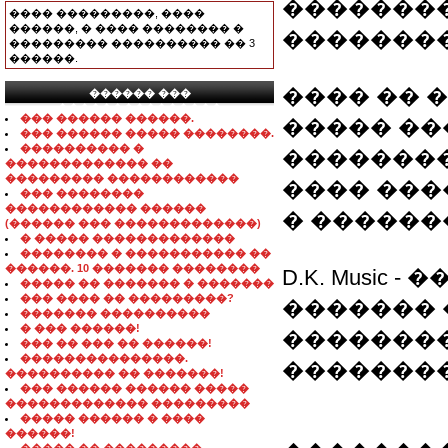
��������
���� ���������, ����
������, � ���� �������� �
��������
��������� ���������� �� 3
������.
���� �� 
������ ���
���������������
��� ������ ������.
����� ��
��� ������ ����� ��������.
���������� �
��������
������������� ��
��������� ������������
���� ������
��� ��������
������������ ������
� ������
(������ ��� �������������)
� ����� �������������
�������� � ����������� ��
������. 10 ������� ��������
D.K. Music
����� �� ������� � �������
��� ���� �� ���������?
������� 
������� ����������
� ��� ������!
��������
��� �� ��� �� ������!
���������������.
��������
���������� �� �������!
��� ������ ������ �����
������������� ���������
����� ������ � ����
������!