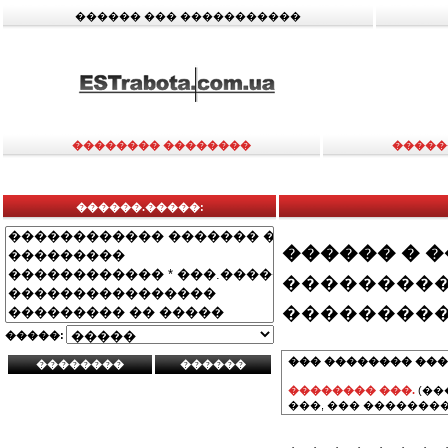
������ ��� �����������
�������� ��������
�����
������.�����:
������ � 
���������
���������
�����:
��� �������� ���
�������� ���.
(��
���, ��� ��������