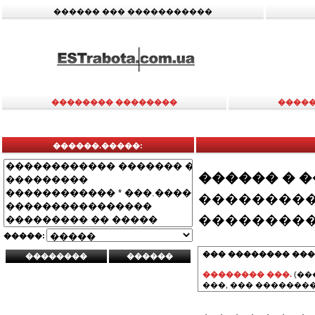
������ ��� �����������
�������� ��������
�����
������.�����:
������ � 
���������
���������
�����:
��� �������� ���
�������� ���.
(��
���, ��� ��������