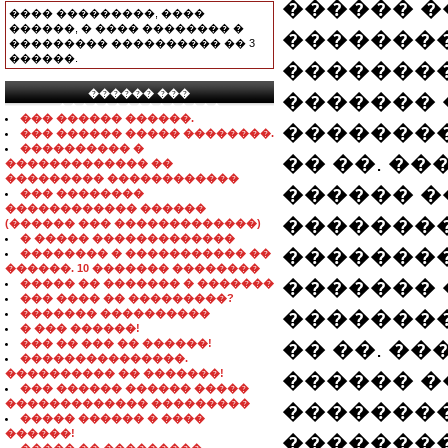
������ �
���� ���������, ����
������, � ���� �������� �
��������
��������� ���������� �� 3
������.
��������
������ ���
������� 
���������������
��� ������ ������.
��������
��� ������ ����� ��������.
���������� �
�� ��. ��
������������� ��
��������� ������������
������ �
��� ��������
������������ ������
��������
(������ ��� �������������)
� ����� �������������
��������
�������� � ����������� ��
������. 10 ������� ��������
������� 
����� �� ������� � �������
��� ���� �� ���������?
��������
������� ����������
� ��� ������!
��� �� ��� �� ������!
�� ��. ��
���������������.
���������� �� �������!
������ �
��� ������ ������ �����
������������� ���������
��������
����� ������ � ����
������!
��������