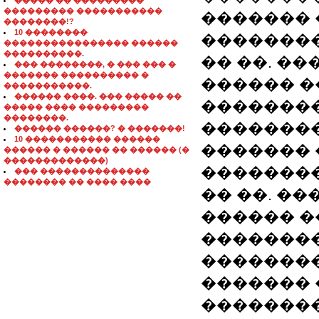
����� �� ���������
��������� �����������
������� 
��������!?
10 ��������
��������
���������������� ������
����������.
�� ��. ��
��� ��������, � ��� ��� �
������� ���������� �
������ �
�����������.
������ ����. ��� ����� ��
��������
����� ���� ���������
��������.
��������
������ ������? � �������!
10 ����������� ������
������� 
������ � ������ �� ������ (�
�������������)
��������
��� ��������������
�������� �� ���� ����
�� ��. ��
������ �
��������
��������
������� 
��������