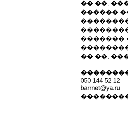
�� ��. ��
������ �
��������
��������
������� 
��������
�� ��. ��
��������
050 144 52 12
barrnet@ya.ru
�������