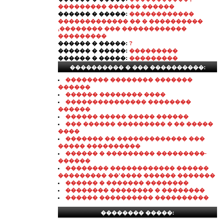
��������� ������ ������
������ � �����:
������������
������������� �� � ����������
,�������� ��� ������������
���������
������ � �����:
?
������ � �����:
���������
������ � �����:
���������
���������� � ��� ����������:
�������� �������� �������
������
������ �������� ����
��������������� ��������
������
������ ����� ����� ������
��� ������ ��������� � �� �����
����
������� �� ������������� ���
����� ����������
������ � ��������� ���������-
������
�������� ������������ ������
��������� ��'���� ������ �������
������ � ������� ��������
�������� �������� � ��������
������ ���������� ����������
�������� �����: