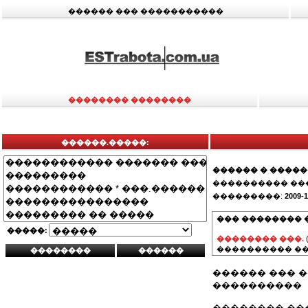
������ ��� �����������
�������� ��������
������.�����:
������ � ����
���������� ��
���������:
2009-1
��� �������� 
�����:
�������� ���.
���������� ��
������ ��� �
����������
�������� ���