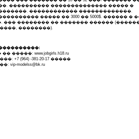
��. ���������� �������������� ����� �
�������. ������������ �������������.
��������� ����� �� 3000 �� 5000$. ������ �
 ��� �������� �� ������� ������ (������
����, ��������).
����������:
�����: www.jobgirls.h18.ru
: +7 (964) -381-20-17 �����
vip-modelss@bk.ru