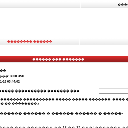
���
�������� ������
������ ��� �������
���
���:
3000 USD
1-15 03:44:02
����� ���������� ������� ���:
(������� ���������� ����� ����� �������, ���� �
� �� ��������.)
������ ������ � ������ ������ � �����-
��� ��� ������� �� 18 �� 32 ���! ������� 