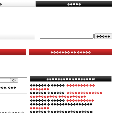
�
�����
������� �� �����
��������� ��������:
������ � �����:
�������� ��
��, ���
�������
������ � �����:
�������������
���������� ����������
������ � �����:
����������
������ � ���������������:
�������
������ � ���������������:
���������