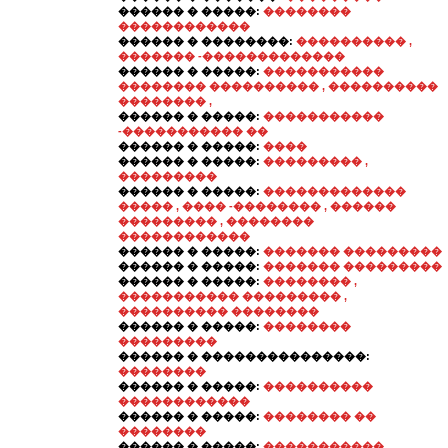
������ � �����:
��������
������������
������ � ��������:
���������� ,
������� -�������������
������ � �����:
�����������
�������� ���������� , ����������
�������� ,
������ � �����:
�����������
-����������� ��
������ � �����:
����
������ � �����:
��������� ,
���������
������ � �����:
�������������
����� , ���� -�������� , ������
��������� , ��������
������������
������ � �����:
������� ���������
������ � �����:
������� ���������
������ � �����:
�������� ,
����������� ��������� ,
���������� ��������
������ � �����:
��������
���������
������ � ���������������:
��������
������ � �����:
����������
������������
������ � �����:
�������� ��
��������
������ � �����:
����������� ,