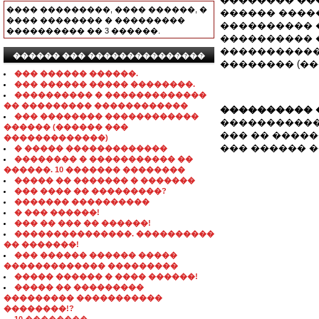
���� ���������, ���� ������, �
������ ����
���� �������� � ���������
���������� 
���������� �� 3 ������.
���������� �
�����������.
������ ��� ���������������
�������� (��
��� ������ ������.
��� ������ ����� ��������.
���������� � �������������
�� ��������� ������������
���������� 
��� �������� ������������
����������� �� 
������ (������ ���
��� �� ��������
�������������)
��� ������ ���: 
� ����� �������������
�������� � ����������� ��
������. 10 ������� ��������
����� �� ������� � �������
��� ���� �� ���������?
������� ����������
� ��� ������!
��� �� ��� �� ������!
���������������. ����������
�� �������!
��� ������ ������ �����
������������� ���������
����� ������ � ���� ������!
����� �� ���������
��������� �����������
��������!?