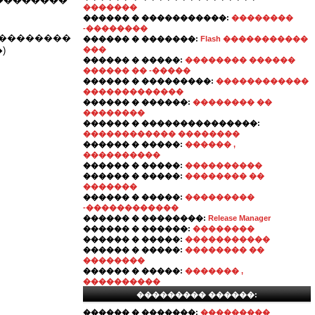
�������
������ � �����������:
��������
-��������
 ���������
������ � �������:
Flash �����������
)
���
������ � �����:
�������� ������
������ �� -�����
������ � ���������:
������������
�������������
������ � ������:
�������� ��
��������
������ � ���������������:
������������ ��������
������ � �����:
������ ,
����������
������ � �����:
����������
������ � �����:
�������� ��
�������
������ � �����:
���������
-������������
������ � ��������:
Release Manager
������ � ������:
��������
������ � �����:
�����������
������ � �����:
�������� ��
��������
������ � �����:
������� ,
����������
��������� ������:
������ � �������:
���������