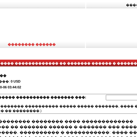
���
�������� ������
���� ������������� �� ������� ������ � ������
��������������� (������)
���
���:
0 USD
0-06 03:44:02
����� ���������� ������� ���:
(������� ���������� ����� ����� �������, ���� �
� �� ��������.)
�������� �������� ���� �������������
�� �� ������� ������ � ������� ��� ���
����. ���������� � �����������: ���� ��