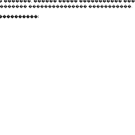
� �������, ������ ����� ����������� ��
�������� ��������������� �����������.
����������: