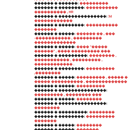
������ � ������:
���������
������ � ��������:
����������
���������� , HR
������ � ���������������:
3d
������������
������ � ��������:
����������
�������
������ � �����:
������ �� , ���
-����������� , ���������
�������������
������ � �����:
���� "�����
������" , ���� ��������� ���
������ � ���������:
�������� ,
����������� , ��������� ,
������������ .
������ � ��������:
���������
,��������
������ � �����:
��������� , ����� �
����� ���������� , �������������
������ � �����:
���������
������ � ���������������:
��������� , �������� ���
������ � �����:
��������
������ � ���������������:
��������
������ � ���������:
��������
������ � ��������:
���������
�������
������ � �����:
��������
������ � �����:
������� ,