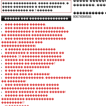
����� �����
���� ���������, ���� ������, �
�������, ��
���� �������� � ���������
���������� �� 3 ������.
���������� 
80674084566
������ ��� ���������������
��� ������ ������.
��� ������ ����� ��������.
���������� � �������������
�� ��������� ������������
��� �������� ������������
������ (������ ���
�������������)
� ����� �������������
�������� � ����������� ��
������. 10 ������� ��������
����� �� ������� � �������
��� ���� �� ���������?
������� ����������
� ��� ������!
��� �� ��� �� ������!
���������������. ����������
�� �������!
��� ������ ������ �����
������������� ���������
����� ������ � ���� ������!
����� �� ���������
��������� �����������
��������!?