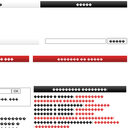
�
�����
� ���
������� �� �����
��������� ��������:
������ � �����:
���������
��, ���
��������� ����������
������ � ��������:
��������
������ � �����:
���������
������ � �����:
������
��������
�������������� �����������!
������ � �����������:
��������
���� �
-�����������