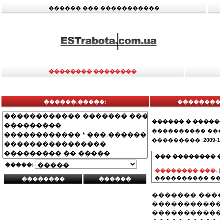
������ ��� �����������
�������� ��������
������.�����:
��������
������ � ����
���������� ��
���������:
2009-1
��� �������� 
�����:
�������� ���.
���������� ��
������� ���
�����������
�����������