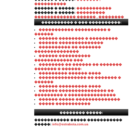
����������
������ � �����:
�����������
������ � �����:
���������
������������� ������ , ��������
���������� � ��� ����������:
����������� ���������� �
������
������ �������� � ���������
������ ��������������
���������� �� �������
��������������
������ ����������
������������ ���
�������� �� ������ �� �������
������� � ������:
��������� ������ ����
��������������� �� ������� �
������
������ ��������� ����
������ ��������������� ��
��������� � ���������������
������ ����� ��������������
����� �����������
�������� �����:
����������� ����� �����������
�����:
info@estrabota.com.ua