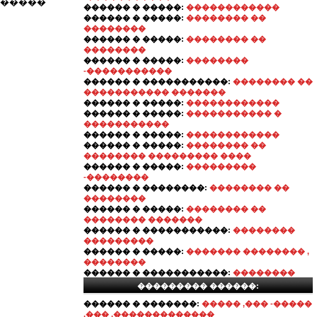
������
������ � �����:
������������
������ � �����:
�������� ��
��������
������ � �����:
�������� ��
��������
������ � �����:
��������
-�����������
������ � �����������:
�������� ��
����������� �������
������ � �����:
������������
������ � �����:
����������� �
�����������
������ � �����:
������������
������ � �����:
�������� ��
�������� ��������� ����
������ � �����:
���������
-��������
������ � ��������:
�������� ��
��������
������ � �����:
�������� ��
�������� �������
������ � �����������:
��������
���������
������ � �����:
������� �������� ,
��������
������ � �����������:
��������
��������� ������:
������ � �������:
����� ,��� -�����
,��� .�������������