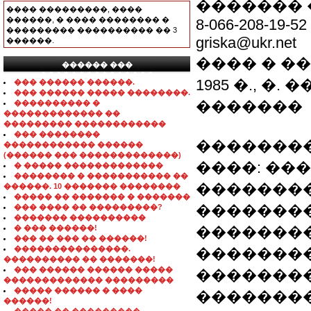
������� 
���� ���������, ����
������, � ���� �������� �
8-066-208-19-52
��������� ���������� �� 3
griska@ukr.net
������.
���� � �
������ ���
���������������
1985 �., �
��� ������ ������.
��� ������ ����� ��������.
�������
���������� �
������������� ��
��������� ������������
��� ��������
��������
������������ ������
(������ ��� �������������)
����: ��
� ����� �������������
�������� � ����������� ��
��������
������. 10 ������� ��������
����� �� ������� � �������
�������
��� ���� �� ���������?
������� ����������
� ��� ������!
�������
��� �� ��� �� ������!
���������������.
�������
���������� �� �������!
��� ������ ������ �����
��������
������������� ���������
����� ������ � ����
��������/2
������!