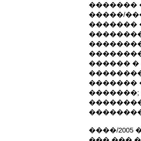
������� 
�����/��
������� 
�������
��������
��������
������ �
��������
������� 
�������;
�������
��������
����/2005 
��� ��� 