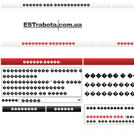
������ ��� �����������
�������� ��������
�����
������.�����:
������ � 
���������
���������
�����:
��� �������� ���
�������� ���.
(��
���, ��� ��������