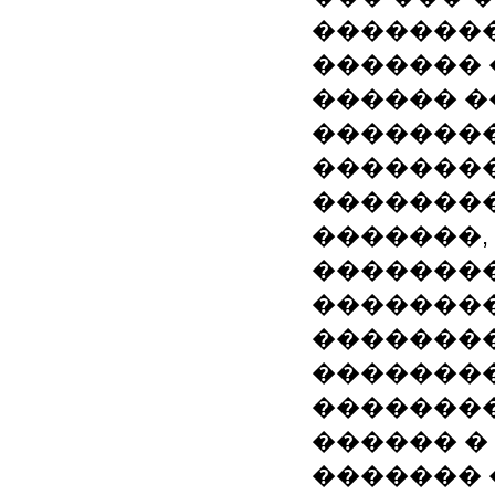
��������
������� 
������ �
�������
��������
��������
�������,
��������
��������
���������
��������
��������
������ �
�������