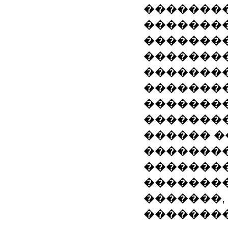
��������
�������
�������
��������
��������
��������
��������
��������
������ 
��������
��������
�������
�������,
���������