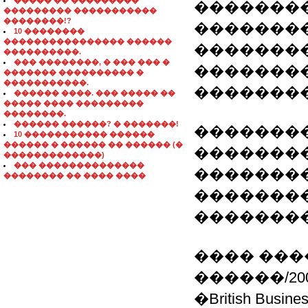
����� �� ���������
�������
��������� �����������
��������!?
�������
10 ��������
���������������� ������
�������
����������.
��� ��������, � ��� ��� �
�������
������� ���������� �
�����������.
�������
������ ����. ��� ����� ��
����� ���� ���������
��������.
������ ������? � �������!
��������/2
10 ����������� ������
������ � ������ �� ������ (�
��������
�������������)
��� ��������������
��������
�������� �� ���� ����
�������
�������
���� ���
������/200
�British Busine