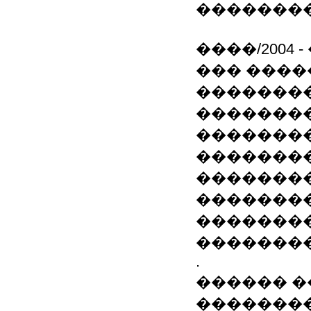
�������
����/2004 
��� �����
�������
��������
�������
�������
��������
��������
��������
��������
.
������ �
��������