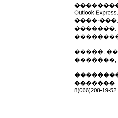
������������ 
Outlook Express,
����-���
�������, 
��������
�����: �
�������, �
��������
�������
8(066)208-19-52