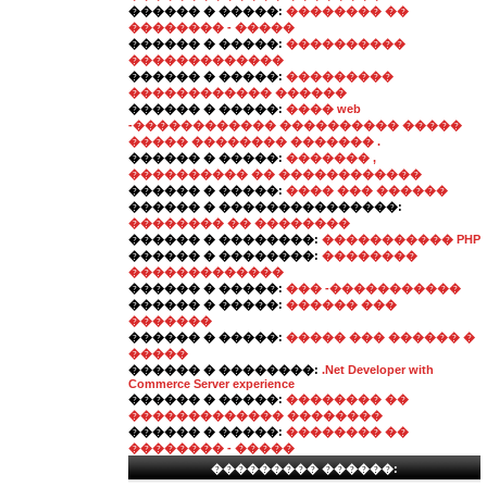
������ � �����:
�������� ��
�������� - �����
������ � �����:
����������
�������������
������ � �����:
���������
������������ ������
������ � �����:
���� web
-������������ ���������� �����
����� �������� ������� .
������ � �����:
������� ,
���������� �� ������������
������ � �����:
���� ��� ������
������ � ���������������:
�������� �� ��������
������ � ��������:
����������� PHP
������ � ��������:
��������
�������������
������ � �����:
��� -�����������
������ � �����:
������ ���
�������
������ � �����:
����� ��� ������ �
�����
������ � ��������:
.Net Developer with
Commerce Server experience
������ � �����:
�������� ��
������������� ��������
������ � �����:
�������� ��
�������� - �����
��������� ������: