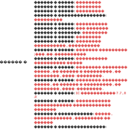
������ � �����:
��������
������ � �����:
��������
������ � �����:
���������
������ � ���������������:
���������
������ � �����:
����������
������ � �����:
��� �������
������ � �������:
��������
������ � �����:
��������
������ � �����:
��������
���������� , ����������
������ � �����:
������� ���������
;��� .�� .����������
������ � �����:
����������
 ������ �
���������� �����
������ � �����:
�������� ��������
����� , �� ������ � ��������� , ��
�������� , ���� -�������� .
������ � �����:
�������� ��������
����� , �� ������ � ��������� , ��
�������� , ���� -�������� .
������ � �����:
1C ����������� 7 .7 , 8
.0
������ � �����:
�����������
������������ ������������
�������
������ � �����������:
����� ,
������������ , ��������� ��
������
������ � ���������������: