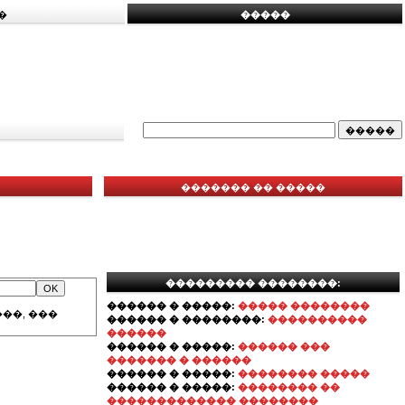
�
�����
������� �� �����
��������� ��������:
������ � �����:
����� ��������
��, ���
������ � ��������:
����������
������
������ � �����:
������ ���
������� � ������
������ � �����:
�������� �����
������ � �����:
�������� ��
������������� ��������