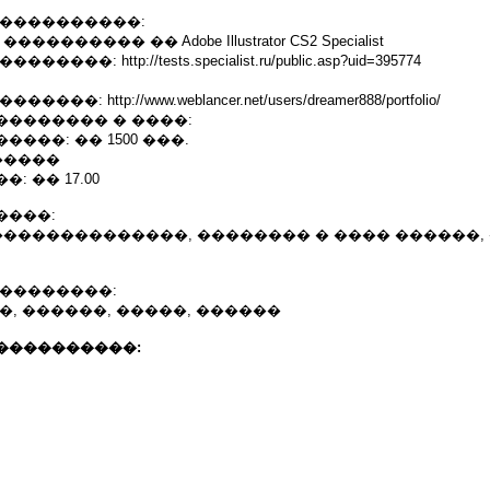
�����������:
������� �� Adobe Illustrator CS2 Specialist
��: http://tests.specialist.ru/public.asp?uid=395774
�: http://www.weblancer.net/users/dreamer888/portfolio/
�������� � ����:
���: �� 1500 ���.
�����
: �� 17.00
����:
��������������, �������� � ���� ������,
���������:
�, ������, �����, ������
����������: