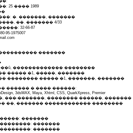
��:
: 25 ���� 1989
��
��: �. �������, �������
���, ��. ������� 4/33
��: 32-66-87
95-1975007
mail.com
���������� �������
�
 �� ���û, ������������� ��������
���� ����� �1, �����, �������
����� �������� ����� �1, �������, �������
� ������ � ���� ������:
, InDesign, 3dsMAX, Maya, Xhtml, CSS, QuarkXpress, Premier
, ���-�������, �������� ������, �������
� ��, ������� ������������ ��������
������: �������
 ��������: �������
 ��������: �������