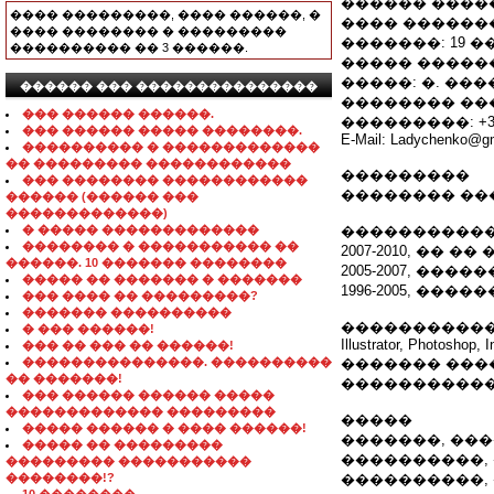
������ ����
���� ���������, ���� ������, �
���� ��������
���� �������� � ���������
�������: 19 �
���������� �� 3 ������.
����� ������
�����: �. ����
������ ��� ���������������
�������� �����
��� ������ ������.
���������: +380-
��� ������ ����� ��������.
E-Mail: Ladychenko@g
���������� � �������������
�� ��������� ������������
���������
��� �������� ������������
�������� ��
������ (������ ���
�������������)
� ����� �������������
����������
�������� � ����������� ��
2007-2010, ��
������. 10 ������� ��������
2005-2007, ���
����� �� ������� � �������
1996-2005, ��
��� ���� �� ���������?
������� ����������
�����������
� ��� ������!
Illustrator, Photoshop
��� �� ��� �� ������!
���������������. ����������
������� ����
�� �������!
�����������
��� ������ ������ �����
������������� ���������
�����
����� ������ � ���� ������!
�������, ��
����� �� ���������
����������,
��������� �����������
��������!?
����������,