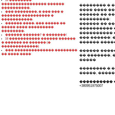
10 ��������
���������������� ������
�������� � 
����������.
���� ���� �� ���
��� ��������, � ��� ��� �
������ �� ��������
������� ���������� �
���������:
�����������.
������ ����. ��� ����� ��
������ �� ��������
����� ���� ���������
���������� 
��������.
���������� ��
������ ������? � �������!
��� ������: 
10 ����������� ������ ������
������ ������
� ������ �� ������ (�
�������������)
��� �������������� ��������
������ ����
�� ���� ����
�� �������, 
�����
�������� � 
�����, �����
���������� 
+380951975007