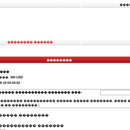
���
�������� ������
��������
����
���:
300 USD
8-18 03:44:02
����� ���������� ������� ���:
(������� ���������� ����� ����� �������, ���� �
� �� ��������.)
����� ��������
���������� �������