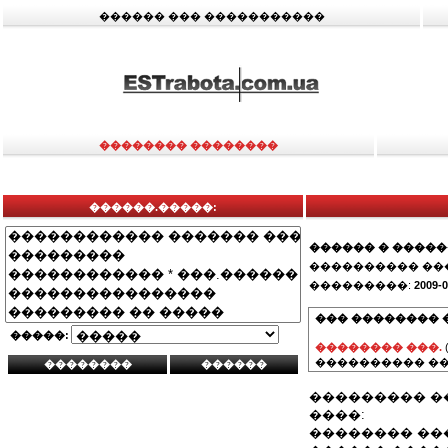
������ ��� �����������
�������� ��������
������.�����:
������ � ����
���������� ��
���������:
2009-0
��� �������� 
�����:
�������� ���.
���������� ��
��������� �
����:
�������� ��