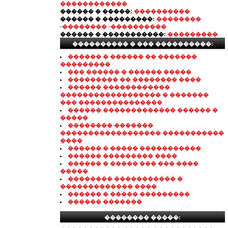
������������
������ � �����:
����������
������ � ���������:
��������
-�������� -����������
������ � �����������:
���������
���������� � ��� ����������:
������ � ������ �� �������
���������
��� ������ � ������ �����
��������� �� �������� ����
������ ������������
������������������ � �������
��� ���������������
������ ������������� ������ �
�����
�������� �������
������������������ �����������
����
������ � ����� �����������
������ ��������� ����
������ � ����� ��� ��� ����
�����
�������� ����������� �
������������� ����
������ � ����� ���������
������ �������
�������� �����: