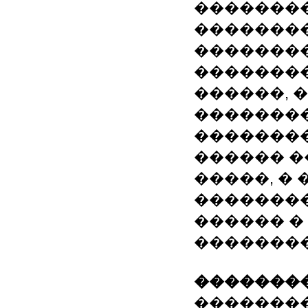
��������
��������
��������
�������
������, 
�������
��������
������ �
�����, �
�������
������ �
�������
��������
��������: 