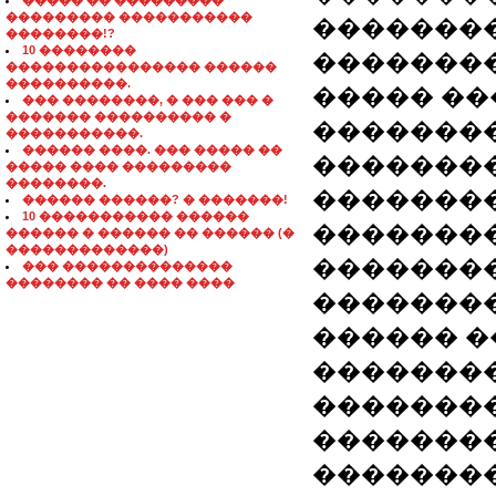
����� �� ���������
��������� �����������
�������
��������!?
10 ��������
�������
���������������� ������
����������.
����� ��
��� ��������, � ��� ��� �
������� ���������� �
��������
�����������.
������ ����. ��� ����� ��
��������
����� ���� ���������
��������.
��������
������ ������? � �������!
10 ����������� ������
��������
������ � ������ �� ������ (�
�������������)
��������
��� ��������������
�������� �� ���� ����
��������
������ �
�������
��������
��������
��������