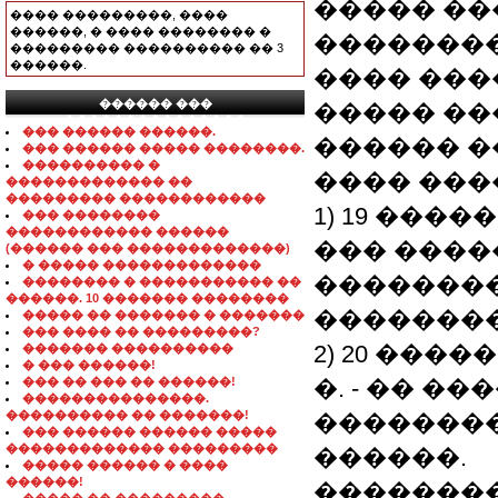
����� ��
���� ���������, ����
������, � ���� �������� �
�������� 2
��������� ���������� �� 3
������.
���� ���
������ ���
����� ��
���������������
��� ������ ������.
������ �
��� ������ ����� ��������.
���������� �
���� ���
������������� ��
��������� ������������
1) 19 ������
��� ��������
������������ ������
��� �����
(������ ��� �������������)
� ����� �������������
��������
�������� � ����������� ��
������. 10 ������� ��������
��������
����� �� ������� � �������
��� ���� �� ���������?
2) 20 �����
������� ����������
� ��� ������!
��� �� ��� �� ������!
�. - �� �
���������������.
���������� �� �������!
��������
��� ������ ������ �����
������������� ���������
������.
����� ������ � ����
������!
��������