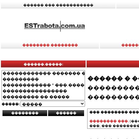
������ ��� �����������
�������� ��������
�����
������.�����:
������ � 
���������
���������
�����:
��� �������� ���
�������� ���.
(��
���, ��� ��������