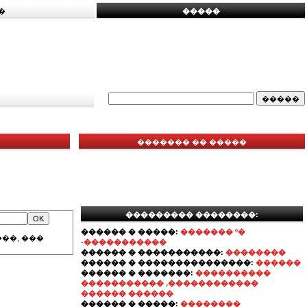
�
�����
������� �� �����
��������� ��������:
������ � �����:
������� º�
��, ���
-�����������
������ � �����������:
��������
������ � ���������������:
������
������ � �������:
����������
����������� ,������������
������ ������
������ � �����:
��������