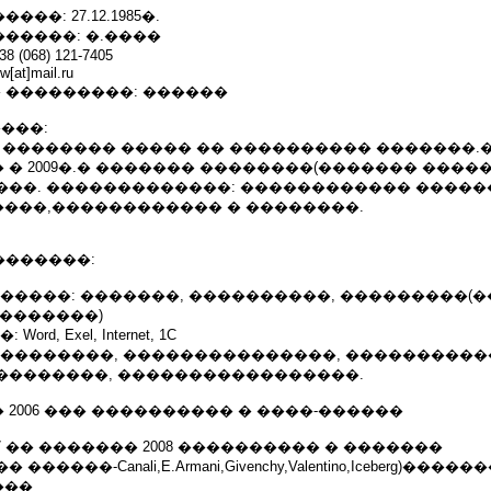
���: 27.12.1985�.
�������: �.����
 (068) 121-7405
w[at]mail.ru
�� ���������: ������
����:
 ���� �������� ����� �� ���������� �������
� 2009�.� ������� ��������(������� ����
���. �������������: ������������ �����
���,������������ � ��������.
��������:
� ������: �������, ����������, ���������(�
(�������)
Word, Exel, Internet, 1C
��� ��������, ���������������, ����������
��������, �����������������.
 �� 2006 ��� ���������� � ����-������
7 �� ������� 2008 ���������� � �������
����-Canali,E.Armani,Givenchy,Valentino,Iceberg)�����
���