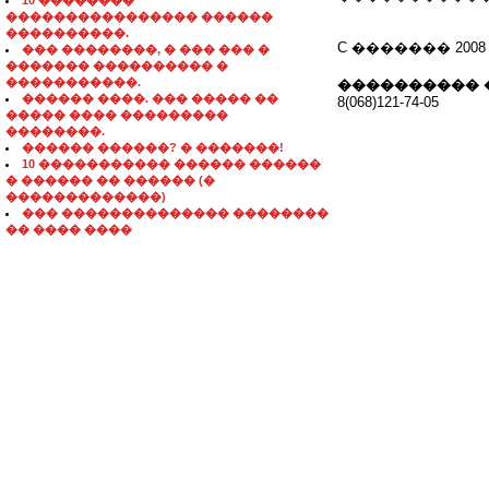
10 ��������
���������������� ������
����������.
C ������� 2008
��� ��������, � ��� ��� �
������� ���������� �
�����������.
���������� 
������ ����. ��� ����� ��
8(068)121-74-05
����� ���� ���������
��������.
������ ������? � �������!
10 ����������� ������ ������
� ������ �� ������ (�
�������������)
��� �������������� ��������
�� ���� ����