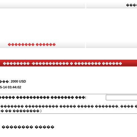
���
�������� ������
�������� -����������� � �������� ������
���:
2000 USD
5-14 03:44:02
����� ���������� ������� ���:
(������� ���������� ����� ����� �������, ���� �
� �� ��������.)
�� �������� �����