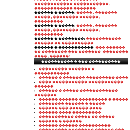
������������ ����������� ,
������������ �������
������ � �����:
����� , �������
����� , �������� ������ ,
���������
������ � �����:
����� , �������
����� , �������� ������ ,
���������
������ � ��������:
�����������
������ �� ����������
������ � �����������:
��� ������
�� �������� ��� ������� -��������
���� , ������!
���������� � ��� ����������:
��������� ������� �
�����������
������ � ������� ��������� ����
���� ����������� �����������
������
������ � ����� ������������
�������
������ ������ ��������� � �����
�������� ������ � �����
������ ��� ������ ����
������ ���� ���������
����������� ����� �� �����
������ � ������
������ ������ ����������
��������� �������� ������ ���