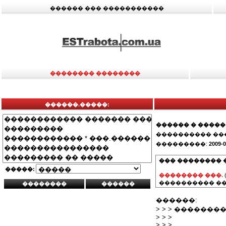
������ ��� �����������
�������� ��������
������.�����:
������ � �����
���������� ��
���������:
2009-0
��� �������� 
�����:
�������� ���.
���������� ��
������:
> > > ������
> > >
> > >