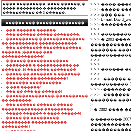
���� ���������, ���� ������, �
> > > ���� �����
���� �������� � ���������
> > > ����� �
���������� �� 3 ������.
> > > ���.���.: +38
> > > E-mail: David_ww
������ ��� ���������������
> > > ������
> > >
��� ������ ������.
> > > �������
��� ������ ����� ��������.
���������� � �������������
> > > � 2003
�� ��������� ������������
����������� 
��� �������� ������������
������� ���
������ (������ ���
�����������
�������������)
> > >
� ����� �������������
> > >
�������� � ����������� ��
> > > ������ 
������. 10 ������� ��������
> > >
����� �� ������� � �������
��� ���� �� ���������?
> > > - �����
������� ����������
���������� 
� ��� ������!
> > > - ������ ��: 
��� �� ��� �� ������!
> > > - ����
���������������. ����������
������� ���
�� �������!
>
��� ������ ������ �����
������������� ���������
> � 2002 ����
����� ������ � ���� ������!
����� �� ���������
� ������� 200
��������� �����������
���(��������� ��
��������!?
����������