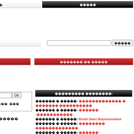
�
�����
������� �� �����
��������� ��������:
������ � �����:
������������� �
��, ���
������� ����������
������ � �����:
������
-����������� .
������
������ � �����:
Retail Sales Representative
������ � �����:
��������
�������������
������ � �����:
������ -