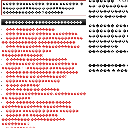
�������: 25-3
���� ���������, ���� ������, �
��: �������
���� �������� � ���������
�����������
���������� �� 3 ������.
���� ������ 
������ ��� ���������������
������� ���
��� ������ ������.
��������� �
��� ������ ����� ��������.
���������� 
���������� � �������������
�����������
�� ��������� ������������
��������
��� �������� ������������
������ (������ ���
������� ���
�������������)
� ����� �������������
�������� � ����������� ��
���������� 
������. 10 ������� ��������
������ � ����
����� �� ������� � �������
��� ���� �� ���������?
������� ����������
� ��� ������!
��� �� ��� �� ������!
���������������. ����������
�� �������!
��� ������ ������ �����
������������� ���������
����� ������ � ���� ������!
����� �� ���������
��������� �����������
��������!?