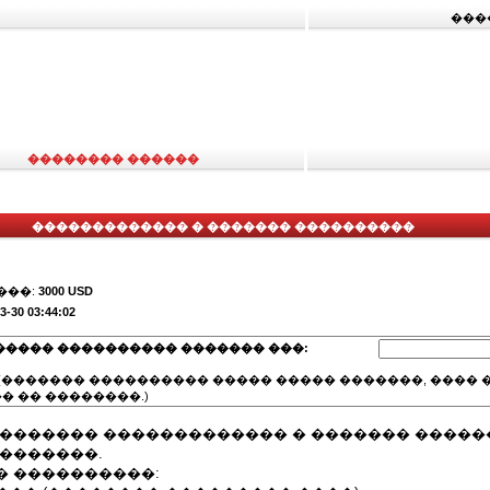
���
�������� ������
������������� � ������� ����������
���:
3000 USD
3-30 03:44:02
����� ���������� ������� ���:
(������� ���������� ����� ����� �������, ���� �
� �� ��������.)
�������� ������������� � ������� ����
��������.
� ����������: