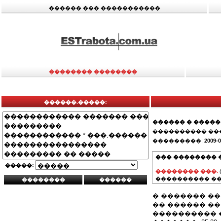
������ ��� �����������
�������� ��������
������.�����:
������ � �����
���������� ��
���������:
2009-0
��� �������� 
�����:
�������� ���.
���������� ��
� ������� �
�� ������ �
���������� 