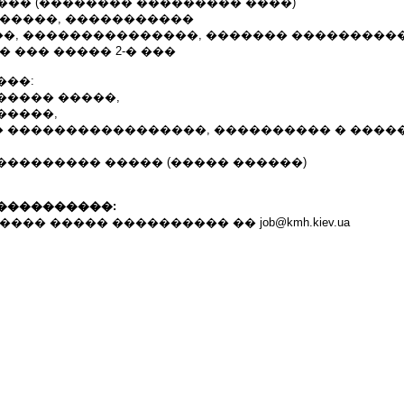
0 ��� (�������� ��������� ����)
������, �����������
�, ���������������, ������� ���������
� ��� ����� 2-� ���
���:
����� �����,
�����,
 �����������������, ���������� � ����
��������� ����� (����� ������)
����������:
��� ����� ���������� �� job@kmh.kiev.ua