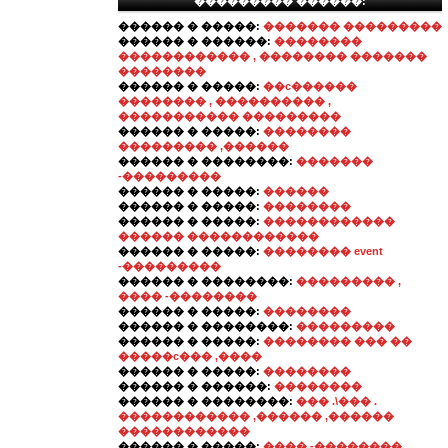
��������� ������:
������ � �����:
������� ���������
������ � ������:
��������
������������ , �������� �������
��������
������ � �����:
��c������
�������� , ���������� ,
����������� ���������
������ � �����:
��������
��������� ,������
������ � ��������:
�������
-���������
������ � �����:
������
������ � �����:
��������
������ � �����:
������������
������ ������������
������ � �����:
�������� event
-���������
������ � ��������:
��������� ,
���� -��������
������ � �����:
��������
������ � ��������:
���������
������ � �����:
�������� ��� ��
�����ϲ��� ,����
������ � �����:
��������
������ � ������:
��������
������ � ��������:
��� .\��� .
������������ ,������ ,������
������������
������ � �����:
���� -��������