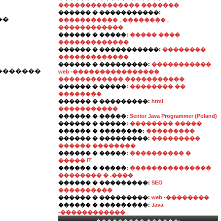
��������������� �������
������ � �����������:
��
����������� , �������� ,
������������
������ � �����:
����� ����
�������������
������ � �����������:
��������
�������������
������ � ���������:
�����������
�������
web -����������������
������������ �����������
������ � �����:
�������� ��
��������
������ � ���������:
html
�����������
������ � �����:
Senior Java Programmer (Poland)
������ � �����:
�������� �����
������ � ��������:
���������
������ � ���������:
���������
������ ��������
������ � �����:
���������� �
����� IT
������ � �����:
���������������
�������� � .����
������ � ���������:
SEO
����������
������ � ���������:
web -��������
������ � ���������:
Java
-������������