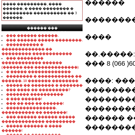
������
���� ���������, ����
������, � ���� �������� �
��������� ���������� �� 3
������.
�������
������ ���
���������������
����
��� ������ ������.
��� ������ ����� ��������.
���������� �
������������� ��
��.�����:nte
��������� ������������
��� ��������
��� 8 (066 )60
������������ ������
(������ ��� �������������)
� ����� �������������
�������� � ����������� ��
����: ��
������. 10 ������� ��������
����� �� ������� � �������
��������
��� ���� �� ���������?
������� ����������
��������
� ��� ������!
��� �� ��� �� ������!
�������
���������������.
���������� �� �������!
������ �
��� ������ ������ �����
������������� ���������
�������
����� ������ � ����
������!