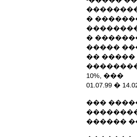
��������
� ������
�������
� ������
����� �
�� �����
��������
10%, ���
01.07.99 � 14.0
��� ����
��������
������ �