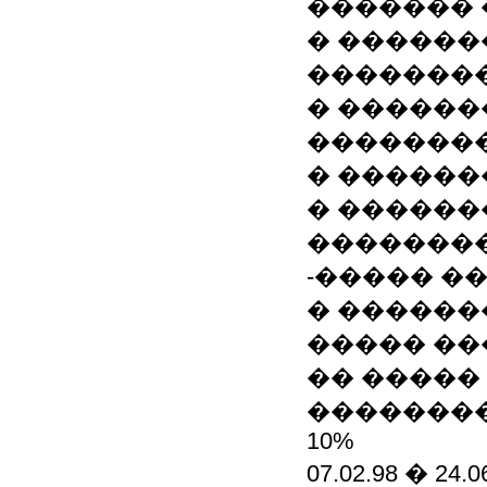
�������
� ������
��������
� ������
��������
� ������
� ������
�������
-����� ��
� ������
����� �
�� �����
��������
10%
07.02.98 � 24.0