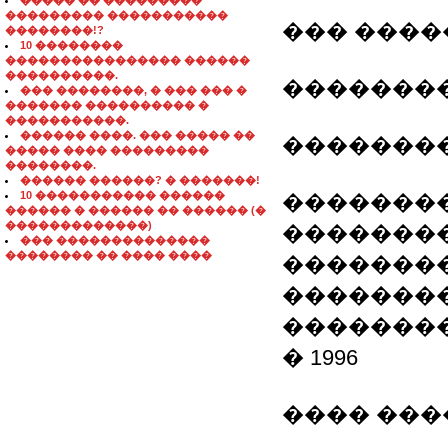
����� �� ���������
��������� �����������
��� �����
��������!?
10 ��������
���������������� ������
����������.
��������
��� ��������, � ��� ��� �
������� ���������� �
�����������.
������ ����. ��� ����� ��
��������
����� ���� ���������
��������.
������ ������? � �������!
10 ����������� ������
��������
������ � ������ �� ������ (�
�������������)
��������
��� ��������������
�������� �� ���� ����
��������)1
��������
��������
� 1996
���� ���