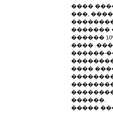
���� ���
���, ���
��������
������� 
������ 10
���� .��
������-�
����������
���� ���
�������
��������
��������
������.
����� �