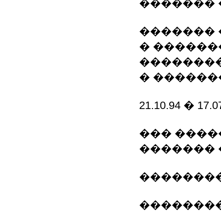
������� 
�������
� ������
��������
� ������
21.10.94 � 17.0
��� ����
������� 
��������
��������