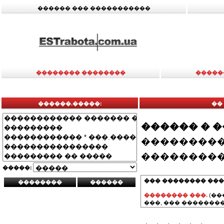
������ ��� �����������
�������� ��������
�����
������.�����:
��
������ � 
���������
���������
�����:
��� �������� ���
�������� ���.
(��
���, ��� ��������