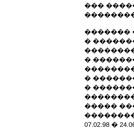
��� �����
�������
�������
� ������
��������
� ������
��������
� ������
� ������
��������
����� �
�������
07.02.98 � 24.0