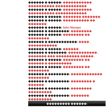
������ � �����:
�����������
���������� ������������
������ � �����:
�����������
���������� ������������
������ � �����:
������� �������
������ � �����:
���������� ��
�������
������ � �����:
Sales Manager
������ � ��������:
��������
������ � �����:
�������� ��
��������
������ � �����������:
���� ,
�����������
������ � �����:
������
������ � �������:
����������� ,
������� ��� ��������� ����� .
������ � �����:
�������� ��
������ � ���������
������ � �����:
�������� ��
��������
������ � ��������:
������������
��������
������ � ��������:
�������� �
������
������ � ��������:
��������
���������
������ � ��������:
�������
���������
��������� ������: