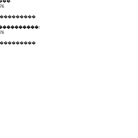
���.
76
 ���������
����������:
76
 ���������