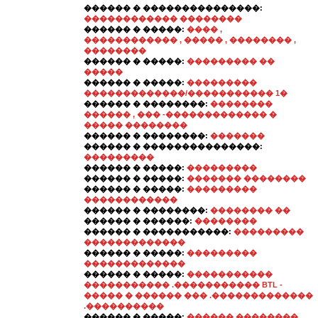
������ � ���������������:
������������ ��������
������ � �����:
���� ,
������������ , ����� , �������� ,
��������
������ � �����:
��������� ��
�����
������ � �����:
���������
�������������/����������� 1�
������ � ��������:
��������
������ , ��� -������������� �
����� ��������
������ � ��������:
�������
������ � ���������������:
���������
������ � �����:
���������
������ � �����:
������� ��������
������ � �����:
���������
������������
������ � ��������:
�������� ��
������ � ������:
��������
������ � �����������:
���������
�������������
������ � �����:
���������
�������������
������ � �����:
�����������
����������� .����������� BTL -
����� � ������ ��� .�������������
.����������
������ � �����:
������ ��������