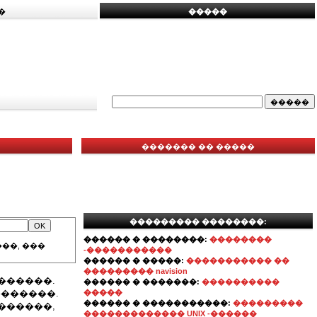
�
�����
������� �� �����
��������� ��������:
������ � ��������:
��������
��, ���
-�����������
������ � �����:
����������� ��
��������� navision
������.
������ � �������:
����������
������.
�����
������ � �����������:
���������
������,
������������� UNIX -������