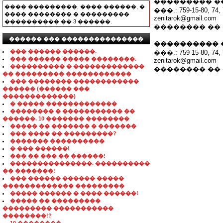
��������� �
���� ���������, ���� ������, �
���.: 759-15-80, 74, 
���� �������� � ���������
zenitarok@gmail.com
���������� �� 3 ������.
�������� ��
������ ��� ���������������
���������� 
��� ������ ������.
���.: 759-15-80, 74, 
��� ������ ����� ��������.
zenitarok@gmail.com
���������� � �������������
�������� ��
�� ��������� ������������
��� �������� ������������
������ (������ ���
�������������)
� ����� �������������
�������� � ����������� ��
������. 10 ������� ��������
����� �� ������� � �������
��� ���� �� ���������?
������� ����������
� ��� ������!
��� �� ��� �� ������!
���������������. ����������
�� �������!
��� ������ ������ �����
������������� ���������
����� ������ � ���� ������!
����� �� ���������
��������� �����������
��������!?