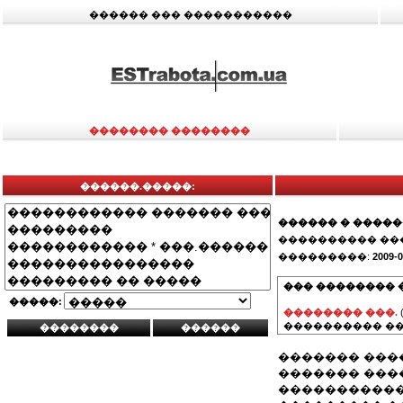
������ ��� �����������
�������� ��������
������.�����:
������ � ����
���������� ��
���������:
2009-0
��� �������� 
�����:
�������� ���.
���������� ��
������� ���
������� ���
�����������