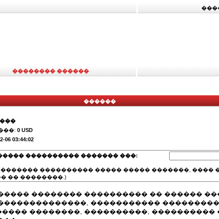
���
�������� ������
������
����
���:
0 USD
2-06 03:44:02
����� ���������� ������� ���:
(������� ���������� ����� ����� �������, ���� �
� �� ��������.)
����� �������� ���������� �� ������ ��
��������������, ����������� ���������
���� ��������, ����������, ���������� 