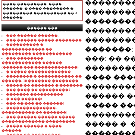
�������
���� ���������, ����
������, � ���� �������� �
�������
��������� ���������� �� 3
������.
��������
������ ���
���������
���������������
��� ������ ������.
��������
��� ������ ����� ��������.
���������� �
�������: 
������������� ��
��������� ������������
���: �� 
��� ��������
������������ ������
��������
(������ ��� �������������)
� ����� �������������
���� ����
�������� � ����������� ��
������. 10 ������� ��������
��������
����� �� ������� � �������
��� ���� �� ���������?
������ ���
������� ����������
� ��� ������!
��� �� ��� �� ������!
����� ����
���������������.
���������� �� �������!
��������
��� ������ ������ �����
������������� ���������
����� �. 
����� ������ � ����
������!
��������