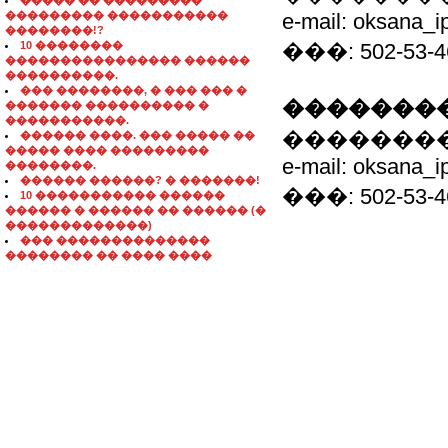
����� �� ���������
��������� �����������
e-mail: oksana_i
��������!?
10 ��������
���: 502-53-4
���������������� ������
����������.
��� ��������, � ��� ��� �
��������
������� ���������� �
�����������.
��������
������ ����. ��� ����� ��
����� ���� ���������
e-mail: oksana_i
��������.
������ ������? � �������!
���: 502-53-4
10 ����������� ������
������ � ������ �� ������ (�
�������������)
��� ��������������
�������� �� ���� ����