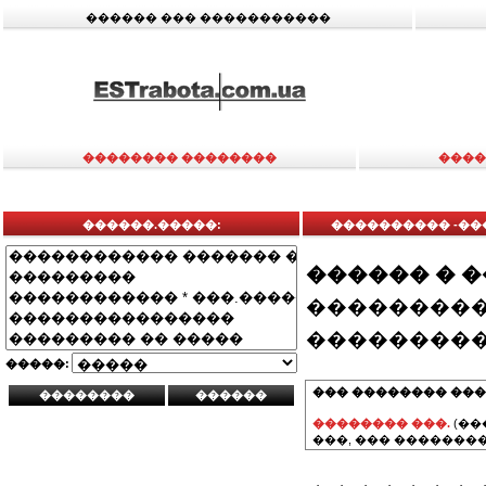
������ ��� �����������
�������� ��������
����
������.�����:
���������� -��
������ � 
���������
���������
�����:
��� �������� ���
�������� ���.
(��
���, ��� ��������