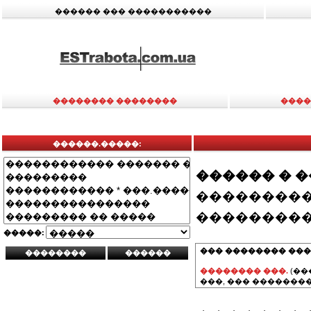
������ ��� �����������
�������� ��������
����
������.�����:
������ � 
���������
���������
�����:
��� �������� ���
�������� ���.
(��
���, ��� ��������