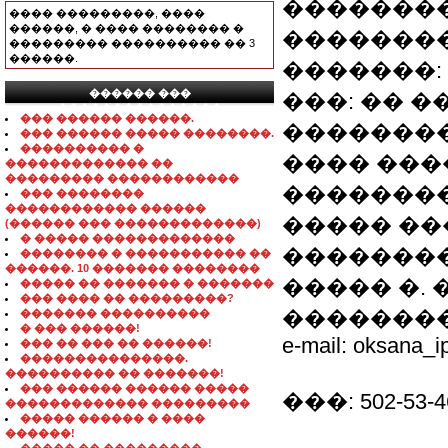
��������
���� ���������, ����
������, � ���� �������� �
���������
��������� ���������� �� 3
������.
�������: 
������ ���
���: �� 
���������������
��� ������ ������.
��������
��� ������ ����� ��������.
���������� �
���� ����
������������� ��
��������� ������������
��������
��� ��������
������������ ������
����� ����
(������ ��� �������������)
� ����� �������������
��������
�������� � ����������� ��
������. 10 ������� ��������
����� �.
����� �� ������� � �������
��� ���� �� ���������?
��������
������� ����������
� ��� ������!
e-mail: oksana_i
��� �� ��� �� ������!
���������������.
���������� �� �������!
��� ������ ������ �����
���: 502-53-4
������������� ���������
����� ������ � ����
������!