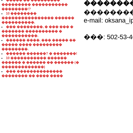
����� �� ���������
��������
��������� �����������
��������!?
��������
10 ��������
���������������� ������
e-mail: oksana_i
����������.
��� ��������, � ��� ��� �
������� ���������� �
���: 502-53-4
�����������.
������ ����. ��� ����� ��
����� ���� ���������
��������.
������ ������? � �������!
10 ����������� ������
������ � ������ �� ������ (�
�������������)
��� ��������������
�������� �� ���� ����