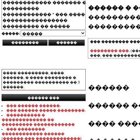
������ � 
���������
���������
�����:
��� �������� ���
�������� ���.
(��
���, ��� ��������
���� ���������, ����
������, � ���� �������� �
��������� ���������� �� 3
������
������.
������ ���
���������������
������ �
��� ������ ������.
��� ������ ����� ��������.
���������� �
������������� ��
���� ����
��������� ������������
��� ��������
������������ ������
(������ ��� �������������)