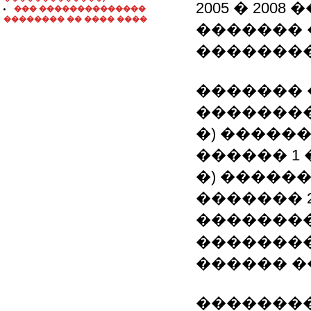
2005 � 20
��� ��������������
�������� �� ���� ����
������� 
�������
������� 
��������
�) �����
������ 1 
�) �����
������� 
��������
�������
������ �
��������