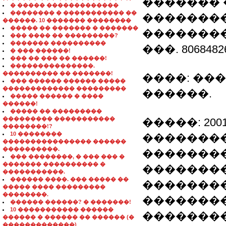
������� 
� ����� �������������
�������� � ����������� ��
��������
������. 10 ������� ��������
����� �� ������� � �������
���������
��� ���� �� ���������?
������� ����������
���. 80684826
� ��� ������!
��� �� ��� �� ������!
���������������.
���������� �� �������!
����: ��
��� ������ ������ �����
������������� ���������
������.
����� ������ � ����
������!
����� �� ���������
��������� �����������
�����: 2001
��������!?
10 ��������
�������
���������������� ������
����������.
�������
��� ��������, � ��� ��� �
������� ���������� �
��������
�����������.
������ ����. ��� ����� ��
��������
����� ���� ���������
��������.
��������
������ ������? � �������!
10 ����������� ������
��������
������ � ������ �� ������ (�
�������������)