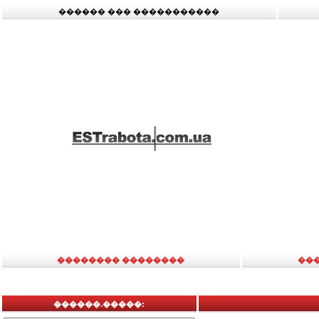
������ ��� �����������
�������� ��������
��
������.�����: