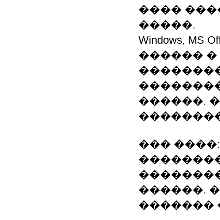
���� ��
�����.
Windows, MS O
������ �
�������
��������
������. 
��������
��� ����
��������
��������
������. 
������� 