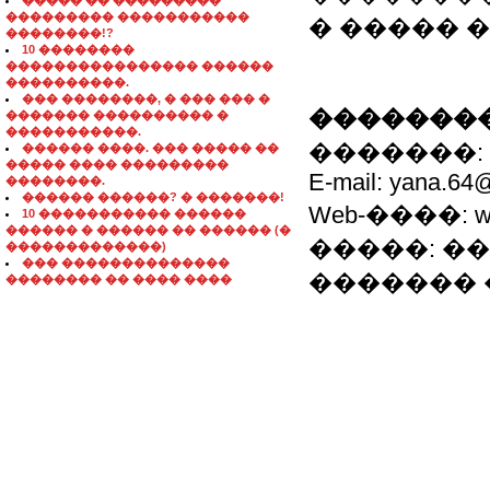
����� �� ���������
��������� �����������
� ����� 
��������!?
10 ��������
���������������� ������
����������.
��� ��������, � ��� ��� �
��������
������� ���������� �
�����������.
�������: +38 
������ ����. ��� ����� ��
����� ���� ���������
E-mail: yana.64
��������.
������ ������? � �������!
Web-����: www.
10 ����������� ������
������ � ������ �� ������ (�
�����: ��
�������������)
��� ��������������
������� �
�������� �� ���� ����