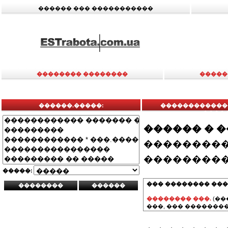
������ ��� �����������
�������� ��������
�����
������.�����:
��������������
�����
������ � 
���������
���������
�����:
��� �������� ���
�������� ���.
(��
���, ��� ��������