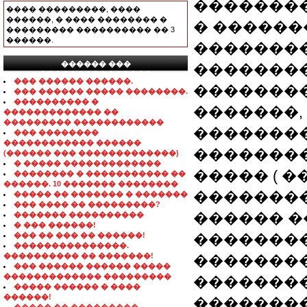
��������
���� ���������, ����
������, � ���� �������� �
� �����
��������� ���������� �� 3
������.
�������
������ ���
��������
���������������
��� ������ ������.
��������
��� ������ ����� ��������.
���������� �
�������,
������������� ��
��������� ������������
��������,
��� ��������
������������ ������
��������
(������ ��� �������������)
� ����� �������������
����� ( 
�������� � ����������� ��
������. 10 ������� ��������
��������
����� �� ������� � �������
��� ���� �� ���������?
������ ��
������� ����������
� ��� ������!
��� �� ��� �� ������!
��������
���������������.
���������� �� �������!
��������
��� ������ ������ �����
������������� ���������
�������
����� ������ � ����
������!
�������