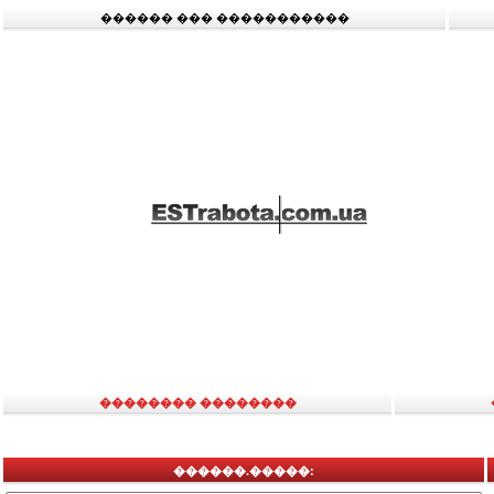
������ ��� �����������
�������� ��������
������.�����: