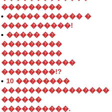
���������
����� ������ �
���� ������!
����� ��
���������
���������
�����������
��������!?
10 ��������
����������������
������
����������.