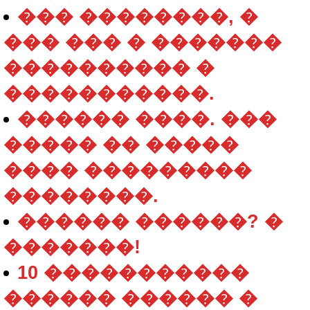
��� ��������, �
��� ��� � �������
���������� �
�����������.
������ ����. ���
����� �� �����
���� ���������
��������.
������ ������? �
�������!
10 �����������
������ ������ �