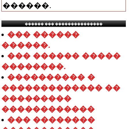
������.
������ ��� ���������������
��� ������
������.
��� ������ �����
��������.
���������� �
������������� ��
���������
������������
��� ��������