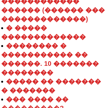
������������
������ (������ ���
�������������)
� �����
�������������
�������� �
����������� ��
������. 10 �������
��������
����� �� �������
� �������
��� ���� ��