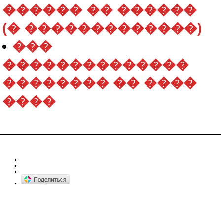
������ �� ������
(� �������������)
���
��������������
�������� �� ����
����