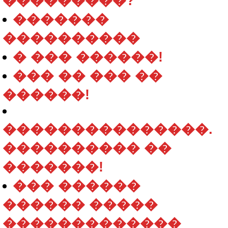
���������?
�������
����������
� ��� ������!
��� �� ��� ��
������!
���������������.
���������� ��
�������!
��� ������
������ �����
�������������