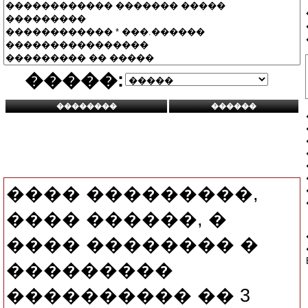
�����:
���� ���������,
���� ������, �
���� �������� �
���������
���������� �� 3