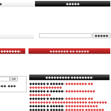
�
�����
�������) .
������� �� �����
��������� ��������:
������ � �����:
�������� ��
��, ���
������������
������ � �����:
�����������
��������
������ � �����:
�������� ��
�������� ������������� ������� .
������ � �����:
������������ .
������ � �����:
������� �������