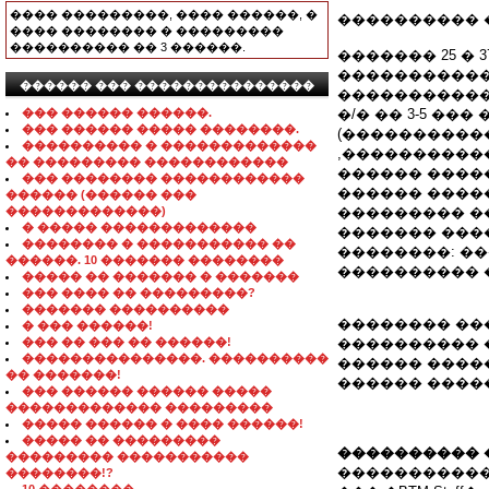
���� ���������, ���� ������, �
���������� 
���� �������� � ���������
���������� �� 3 ������.
������� 25 � 3
�����������
������ ��� ���������������
�����������
��� ������ ������.
�/� �� 3-5 �
��� ������ ����� ��������.
(����������
���������� � �������������
,�����������
�� ��������� ������������
������ ����
��� �������� ������������
������ ����
������ (������ ���
�������������)
��������� ���
� ����� �������������
������� ���
�������� � ����������� ��
��������: ��
������. 10 ������� ��������
���������� 
����� �� ������� � �������
��� ���� �� ���������?
������� ����������
�������� ��
� ��� ������!
��� �� ��� �� ������!
���������� ��
���������������. ����������
������ �����
�� �������!
������ ������
��� ������ ������ �����
������������� ���������
����� ������ � ���� ������!
����� �� ���������
���������� 
��������� �����������
�����������
��������!?