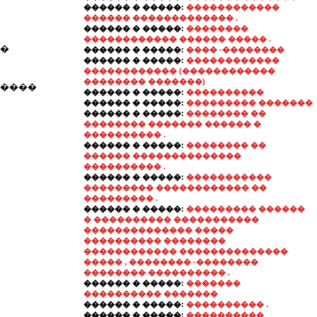
������ � �����:
������������
������ ������������� .
������ � �����:
��������
������������ ������ ����� .
��
������ � �����:
���� -��������
������ � �����:
������������
������������ (������������
�������� �������)
�����
������ � �����:
����������
������ � �����:
��������� �������
������ � �����:
�������� ��
�������� ������� ������ �
���������� .
������ � �����:
�������� ��
������ ��������������
���������� .
������ � �����:
�����������
��������� ������������ ��
��������� .
������ � �����:
��������� ������
� ���������� �����������
�������������� �����
���������� ��������
������������ ��������������
����� , �������� -��������
�������� ���������� .
������ � �����:
�������
���������� �������
������ � �����:
���������� .
������ � �����:
����������