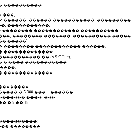
� ����������:
7 ���;
: ������, ������ �����������, ��������
�, �����������;
�� � �������� ������������ ����������
���, �������� �������, ���������� ����
� �����);
� �������� ������������ ������.
� �������������.
��������� �� (MS Office);
� � ���� �����������.
����.
� �������������.
��������:
��� � 5 000 ��� + ������.
������ ����, ���.
 � 9 �� 18.
����������:
�� ��������