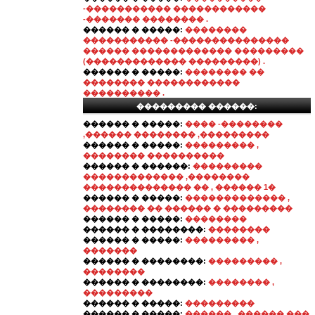
-����������� ������������
-������� �������� .
������ � �����:
��������
����������� -���������������
������ ������������� ���������
(������������� ���������) .
������ � �����:
�������� ��
�������� ������������
���������� .
��������� ������:
������ � �����:
���� -��������
,������ �������� ,���������
������ � �����:
��������� ,
�������� ����������
������ � ������:
���������
������������� ,��������
�������������� �� , ������ 1�
������ � �����:
������������� ,
�������� �� ������ � ���������
������ � �����:
��������
������ � ��������:
��������
������ � �����:
��������� ,
�������
������ � ��������:
��������� ,
��������
������ � ��������:
�������� ,
���������
������ � �����:
���������
������ � �����:
������ , ������ ���