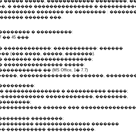
� ����� �����, ������������ ��������, �
�, � ����� ��������������� � ��������
 ��������� ������� �� �������� : ������
������ ������ ���.
�������� � ���������:
 �� 45 ���
� ������������: �����������: ������
� (���.����, �����, �������).
� ������� ���������������;
� ��������������� �����:
�������� �� (MS Office, 1� 7.7)
����, ������������� ��������, �������
���������:
�� �������������� � ���������� �����;
������������� ������������, ��������,
��������;
 ������������ ������ ��� ��������������
��������� ��������;
 ���������� �������������� �������
�-���������� ������������.