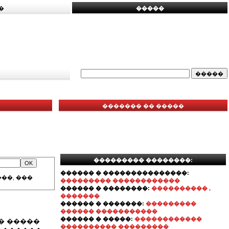
�
�����
������� �� �����
��������� ��������:
������ � ���������������:
��, ���
��������� ������������
������ � ��������:
���������� ,
�������
������ � �������:
���������
������ �����������
������ � �����:
������������
� �����
���������� ���������