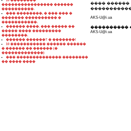
10 ��������
���� ������
���������������� ������
������������ 
����������.
��� ��������, � ��� ��� �
AKS-U@i.ua
������� ���������� �
�����������.
������ ����. ��� ����� ��
���������� 
����� ���� ���������
AKS-U@i.ua
��������.
������ ������? � �������!
10 ����������� ������ ������
� ������ �� ������ (�
�������������)
��� �������������� ��������
�� ���� ����