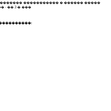
 ������� ����������� � ������ �����
- �� 2-� ���
����������: