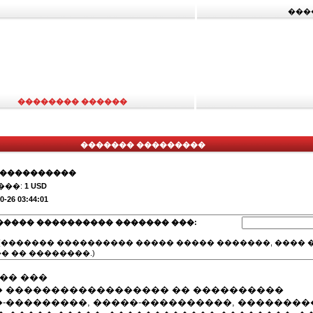
���
�������� ������
������� ���������
�����������
���:
1 USD
0-26 03:44:01
����� ���������� ������� ���:
(������� ���������� ����� ����� �������, ���� �
� �� ��������.)
�� ���
 ������������������ �� ����������
-���������, �����-����������, ��������