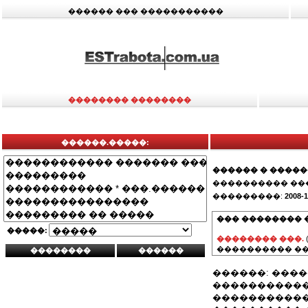
������ ��� �����������
�������� ��������
������.�����:
������ � ����
���������� ��
���������:
2008-1
��� �������� 
�����:
�������� ���.
���������� ��
������: ����
�����������
�����������