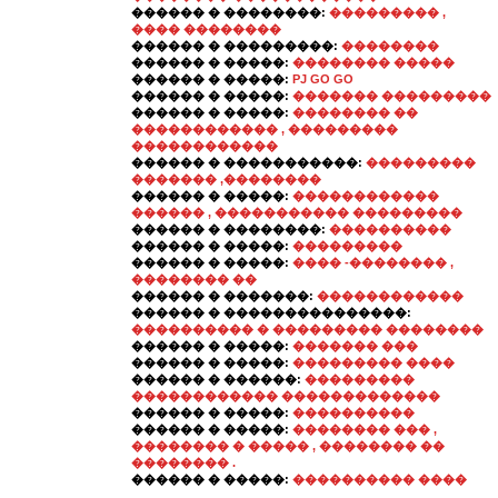
������ � ��������:
��������� ,
���� ��������
������ � ���������:
��������
������ � �����:
�������� �����
������ � �����:
PJ GO GO
������ � �����:
������� ���������
������ � �����:
�������� ��
������������ , ���������
������������
������ � �����������:
���������
������� ,��������
������ � �����:
������������
������ , ����������� ���������
������ � ��������:
����������
������ � �����:
���������
������ � �����:
���� -�������� ,
�������� ��
������ � �������:
������������
������ � ���������������:
���������� � ��������� ��������
������ � �����:
������� ���
������ � �����:
��������� ����
������ � ������:
���������
������������ �������������
������ � �����:
����������
������ � �����:
�������� ��� ,
�������� � ����� , �������� ��
�������� .
������ � �����:
���������� ����