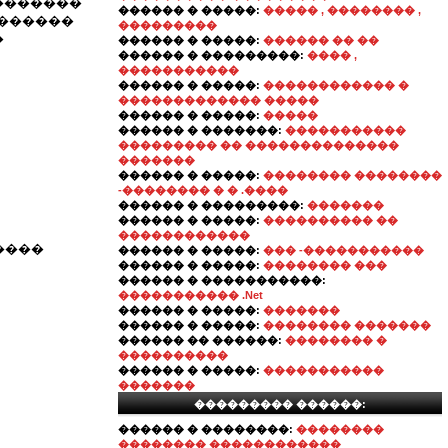
�������
������ � �����:
����� , �������� ,
�������
���������
�
������ � �����:
������ �� ��
������ � ���������:
���� ,
�����������
������ � �����:
������������ �
������������� �����
������ � �����:
�����
������ � �������:
�����������
��������� �� ��������������
�������
������ � �����:
�������� ��������
-�������� � � .����
������ � ���������:
�������
������ � �����:
���������� ��
������������
����
������ � �����:
��� -�����������
������ � �����:
�������� ���
������ � �����������:
����������� .Net
������ � �����:
�������
������ � �����:
�������� �������
������ �� ������:
�������� �
����������
������ � �����:
�����������
�������
��������� ������:
������ � ��������:
��������
�������� ������������