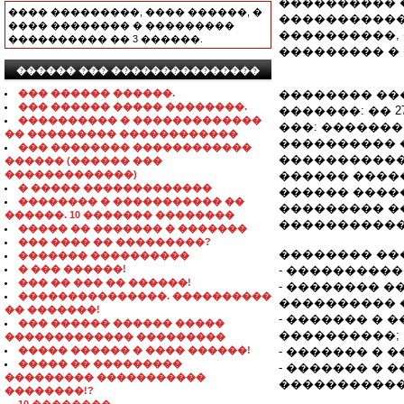
���������� 
���� ���������, ���� ������, �
�����������
���� �������� � ���������
����������,
���������� �� 3 ������.
��������� � 
������ ��� ���������������
��� ������ ������.
�������� ��
��� ������ ����� ��������.
�������: �� 27
���������� � �������������
���: �������
�� ��������� ������������
���������� 
��� �������� ������������
������������
������ (������ ���
�������������)
������ ����
� ����� �������������
������ ����
�������� � ����������� ��
��������� ����
������. 10 ������� ��������
�����������
����� �� ������� � �������
��� ���� �� ���������?
�������� ��
������� ����������
� ��� ������!
- ���������
��� �� ��� �� ������!
- �������� 
���������������. ����������
���������� 
�� �������!
- ������� �
��� ������ ������ �����
����������;
������������� ���������
����� ������ � ���� ������!
- ������� � 
����� �� ���������
- ������� �
��������� �����������
�����������
��������!?