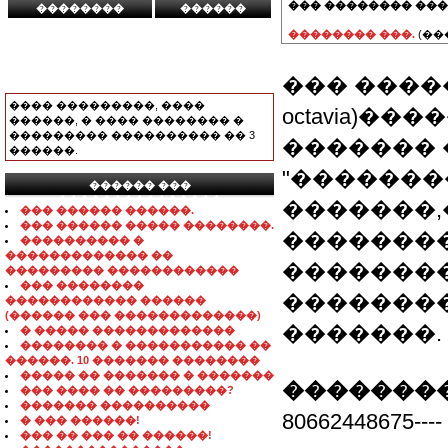
��� �������� ���
�������� ���.
(��
��� ����
���� ���������, ����
octavia)
������, � ���� �������� �
��������� ���������� �� 3
������� 
������.
"�������
������ ���
���������������
�������,
��� ������ ������.
��� ������ ����� ��������.
��������
���������� �
������������� ��
�������
��������� ������������
��� ��������
�������
������������ ������
(������ ��� �������������)
�������.
� ����� �������������
�������� � ����������� ��
������. 10 ������� ��������
����� �� ������� � �������
��������
��� ���� �� ���������?
������� ����������
80662448675--
� ��� ������!
��� �� ��� �� ������!