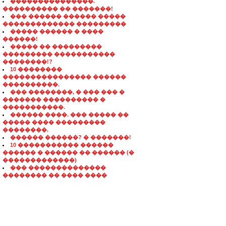
���������������.
���������� �� �������!
��� ������ ������ �����
������������� ���������
����� ������ � ����
������!
����� �� ���������
��������� �����������
��������!?
10 ��������
���������������� ������
����������.
��� ��������, � ��� ��� �
������� ���������� �
�����������.
������ ����. ��� ����� ��
����� ���� ���������
��������.
������ ������? � �������!
10 ����������� ������
������ � ������ �� ������ (�
�������������)
��� ��������������
�������� �� ���� ����