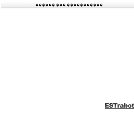
������ ��� �����������