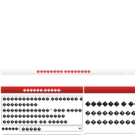
�������� ��������
������.�����:
������ � 
���������
���������
�����: