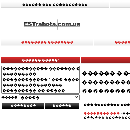
������ ��� �����������
�������� ��������
�����
������.�����:
������ � 
���������
���������
�����:
��� �������� ���
�������� ���.
(��
���, ��� ��������