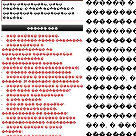
������ �
���� ���������, ����
������, � ���� �������� �
��������
��������� ���������� �� 3
������.
��������
������ ���
�������
���������������
��� ������ ������.
��������
��� ������ ����� ��������.
���������� �
��������
������������� ��
��������� ������������
�������
��� ��������
������������ ������
�������
(������ ��� �������������)
� ����� �������������
������, 
�������� � ����������� ��
������. 10 ������� ��������
�������
����� �� ������� � �������
��� ���� �� ���������?
��������
������� ����������
� ��� ������!
��� �� ��� �� ������!
��������
���������������.
���������� �� �������!
���������
��� ������ ������ �����
������������� ���������
���, � �
����� ������ � ����
������!
��������