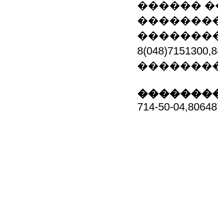
������ �
��������
��������
8(048)715130
�������
��������
714-50-04,8064