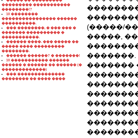
����� �� ���������
��������� �����������
��������
��������!?
10 ��������
��������
���������������� ������
����������.
(�����/�
��� ��������, � ��� ��� �
������� ���������� �
�����, �
�����������.
������ ����. ��� ����� ��
��������
����� ���� ���������
��������.
�������. 
������ ������? � �������!
10 ����������� ������
������� 
������ � ������ �� ������ (�
�������������)
�������
��� ��������������
�������� �� ���� ����
�������
��������
��������
��������
�������
��������