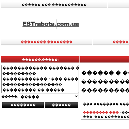
������ ��� �����������
�������� ��������
�����
������.�����:
������ � 
���������
���������
�����:
��� �������� ���
�������� ���.
(��
���, ��� ��������