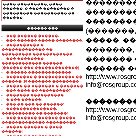
��������
���� ���������, ����
������, � ���� �������� �
��������
��������� ���������� �� 3
������.
��������
������ ���
(�������
���������������
��� ������ ������.
�����, �
��� ������ ����� ��������.
���������� �
�������,
������������� ��
��������� ������������
������� 
��� ��������
������������ ������
������ �
(������ ��� �������������)
� ����� �������������
http://www.rosgr
�������� � ����������� ��
������. 10 ������� ��������
info@rosgroup.c
����� �� ������� � �������
��� ���� �� ���������?
������� ����������
� ��� ������!
��������
��� �� ��� �� ������!
http://www.rosgr
���������������.
���������� �� �������!
info@rosgroup.c
��� ������ ������ �����
������������� ���������
����� ������ � ����
������!