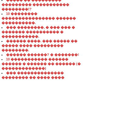
����� �� ���������
��������� �����������
��������!?
10 ��������
���������������� ������
����������.
��� ��������, � ��� ��� �
������� ���������� �
�����������.
������ ����. ��� ����� ��
����� ���� ���������
��������.
������ ������? � �������!
10 ����������� ������
������ � ������ �� ������ (�
�������������)
��� ��������������
�������� �� ���� ����