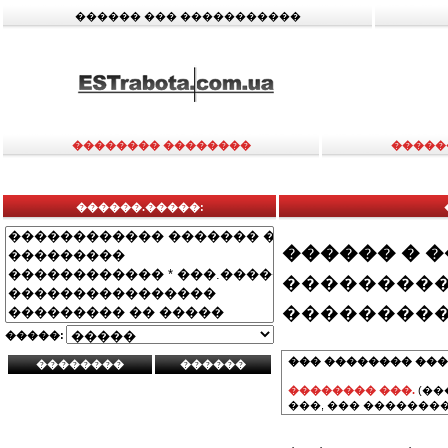
������ ��� �����������
�������� ��������
�����
������.�����:
������ � 
���������
���������
�����:
��� �������� ���
�������� ���.
(��
���, ��� ��������