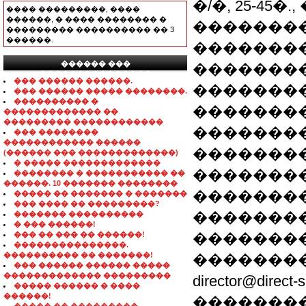
�/�, 25-45�
���� ���������, ����
������, � ���� �������� �
��������
��������� ���������� �� 3
������.
���������
������ ���
��������
���������������
��� ������ ������.
��������
��� ������ ����� ��������.
���������� �
�������
������������� ��
��������� ������������
��������
��� ��������
������������ ������
�������
(������ ��� �������������)
� ����� �������������
�������
�������� � ����������� ��
������. 10 ������� ��������
�������
����� �� ������� � �������
��� ���� �� ���������?
�������
������� ����������
� ��� ������!
��� �� ��� �� ������!
���������
���������������.
���������� �� �������!
��������
��� ������ ������ �����
������������� ���������
director@dir
����� ������ � ����
������!
��������