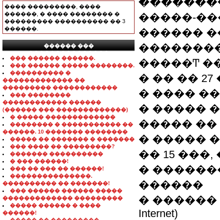
��������
���� ���������, ����
������, � ���� �������� �
�����-�
��������� ���������� �� 3
������.
������ �
��������
������ ���
���������������
��� ������ ������.
�����Ͳ �
��� ������ ����� ��������.
���������� �
� �� �� 27
������������� ��
��������� ������������
� ���� �
��� ��������
������������ ������
� ����� 
(������ ��� �������������)
� ����� �������������
����� �� 
�������� � ����������� ��
������. 10 ������� ��������
� ����� 
����� �� ������� � �������
��� ���� �� ���������?
�� 15 ���
������� ����������
� ��� ������!
� �����
��� �� ��� �� ������!
���������������.
������
���������� �� �������!
��� ������ ������ �����
� ������ �� 
������������� ���������
����� ������ � ����
Internet)
������!