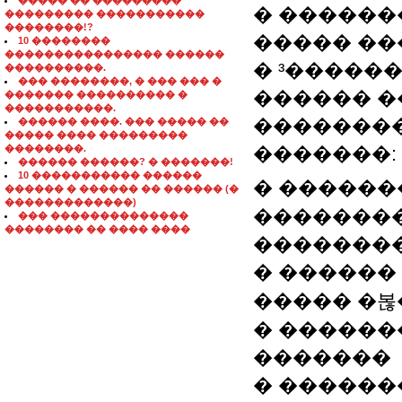
����� �� ���������
� ������
��������� �����������
��������!?
����� ��
10 ��������
���������������� ������
� ³�����
����������.
��� ��������, � ��� ��� �
������ �
������� ���������� �
�����������.
��������
������ ����. ��� ����� ��
����� ���� ���������
��������.
�������:
������ ������? � �������!
10 ����������� ������
� ������
������ � ������ �� ������ (�
�������������)
��������
��� ��������������
�������� �� ���� ����
�������
� ������
����� �볺
� �����
�������
� ������