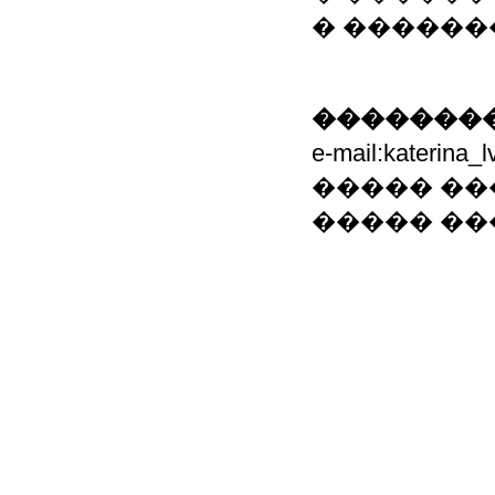
� ������
��������
e-mail:katerin
����� ��
����� ��