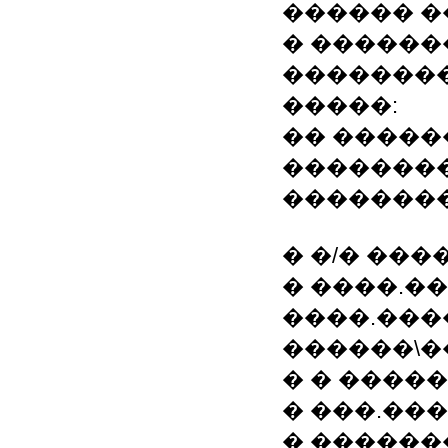
������ 
� ������
�������
�����:
�� �����
��������
��������
� �/� ���
� ����.��
����.���
������\�
� � ����
� ���.��
� �����