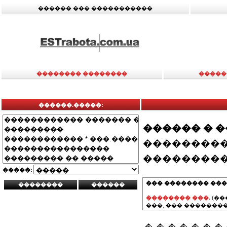
������ ��� �����������
�������� ��������
�����
������.�����:
������ � 
���������
���������
�����:
��� �������� ���
�������� ���.
(��
���, ��� ��������