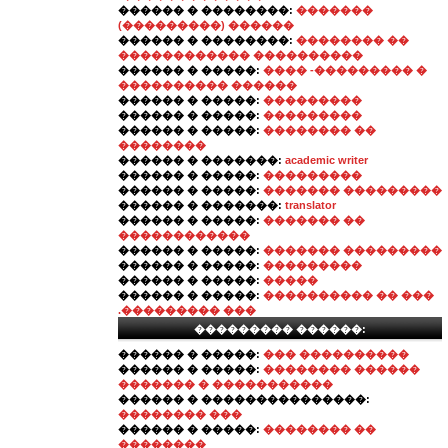
������ � ��������:
�������
(���������) ������
������ � ��������:
�������� ��
������������ ����������
������ � �����:
���� -��������� �
���������� ������
������ � �����:
���������
������ � �����:
���������
������ � �����:
�������� ��
��������
������ � �������:
academic writer
������ � �����:
���������
������ � �����:
������� ���������
������ � �������:
translator
������ � �����:
������� ��
������������
������ � �����:
������� ���������
������ � �����:
���������
������ � �����:
�����
������ � �����:
���������� �� ���
.��������� ���
��������� ������:
������ � �����:
��� ����������
������ � �����:
�������� ������
������� � �����������
������ � ���������������:
�������� ���
������ � �����:
�������� ��
��������