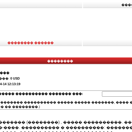
���
�������� ������
��������
����
���:
0 USD
4-14 12:13:19
����� ���������� ������� ���:
(������� ���������� ����� ����� �������, ���� �
� �� ��������.)
������ (��������) , ����� ����������. �
-����. ���������� � ����������: �������, 2