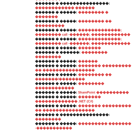
������ � ���������������:
������������ ������
������ � �����:
�������� �
�������
������ � �����:
�������� ��
���������
������ � �����:
�������������;
�������� call -������; ������������
������ � �����:
�������������;
�������� call -������; ������������
������ � �����:
�������
������ � ������:
��������
��������
������ � �����:
������
������ � �����:
������� ���������
�� ����������������
������ � �����:
�������� ��
�������/��������
������ � �����:
��������
������������
������ � �����:
SharePoint ����������
������ � �����:
�������
������������� .NET (C#)
������ � �����:
������� ���������
�� ����������������
������ � ���������������:
��������
������ � �����:
��������� �������
-�����������