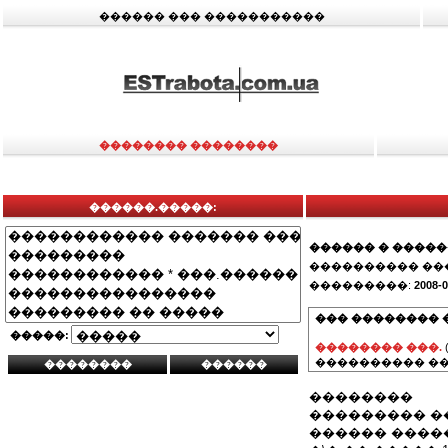
������ ��� �����������
�������� ��������
������.�����:
������ � ����
���������� ��
���������:
2008-0
��� �������� 
�����:
�������� ���.
���������� ��
��������
��������� ��
������ �����