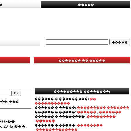
�
�����
������� �� �����
��������� ��������:
������ � ���������:
php
��, ���
�����������
������ � �����:
��������� �������
������ � �����:
������ , �������
������ � ��������:
���������
�����
-������
������ � �����:
��������
0-45 ���,
-�������������