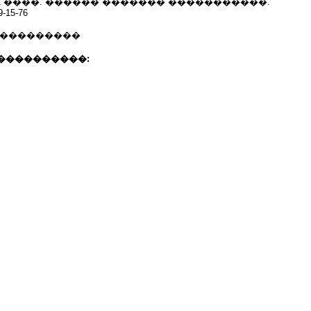
 1 ����. ������ ������� �����������.
9-15-76
 ���������
����������: