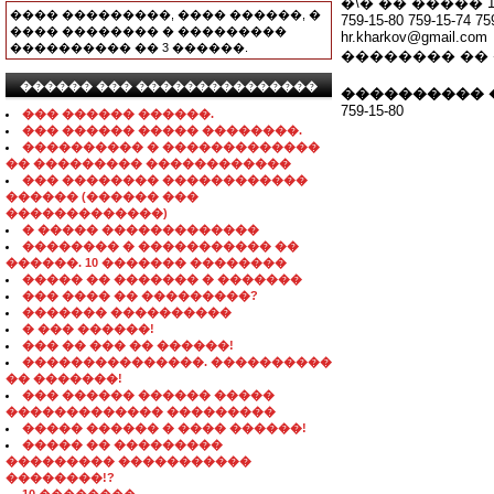
�\� �� �����
���� ���������, ���� ������, �
759-15-80 759-15-74 75
���� �������� � ���������
hr.kharkov@gmail.com
���������� �� 3 ������.
�������� ��
������ ��� ���������������
���������� 
759-15-80
��� ������ ������.
��� ������ ����� ��������.
���������� � �������������
�� ��������� ������������
��� �������� ������������
������ (������ ���
�������������)
� ����� �������������
�������� � ����������� ��
������. 10 ������� ��������
����� �� ������� � �������
��� ���� �� ���������?
������� ����������
� ��� ������!
��� �� ��� �� ������!
���������������. ����������
�� �������!
��� ������ ������ �����
������������� ���������
����� ������ � ���� ������!
����� �� ���������
��������� �����������
��������!?