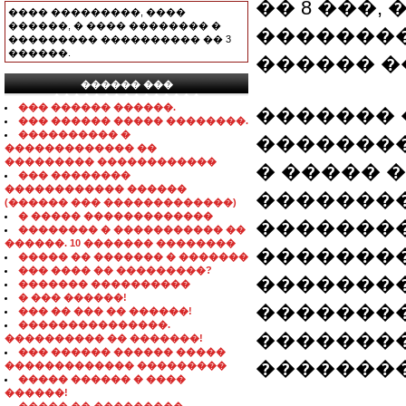
�� 8 ���
���� ���������, ����
������, � ���� �������� �
�������
��������� ���������� �� 3
������.
������ 
������ ���
���������������
��� ������ ������.
������� 
��� ������ ����� ��������.
���������� �
��������
������������� ��
��������� ������������
� ����� 
��� ��������
������������ ������
�������
(������ ��� �������������)
� ����� �������������
�������
�������� � ����������� ��
������. 10 ������� ��������
��������
����� �� ������� � �������
��� ���� �� ���������?
�������
������� ����������
� ��� ������!
��������
��� �� ��� �� ������!
���������������.
��������
���������� �� �������!
��� ������ ������ �����
��������
������������� ���������
����� ������ � ����
������!