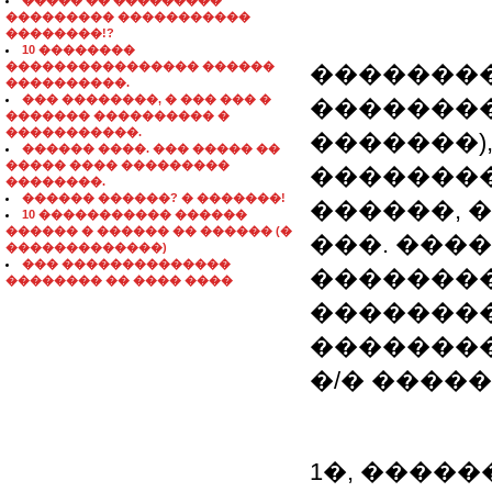
����� �� ���������
��������� �����������
��������!?
10 ��������
���������������� ������
��������
����������.
��� ��������, � ��� ��� �
��������
������� ���������� �
�����������.
�������)
������ ����. ��� ����� ��
����� ���� ���������
��������
��������.
������ ������? � �������!
������, 
10 ����������� ������
������ � ������ �� ������ (�
���. ���
�������������)
��� ��������������
�������
�������� �� ���� ����
��������
�������
�/� �����
1�, �����