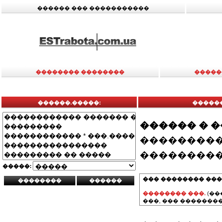
������ ��� �����������
�������� ��������
�����
������.�����:
�����
������ � 
���������
���������
�����:
��� �������� ���
�������� ���.
(��
���, ��� ��������