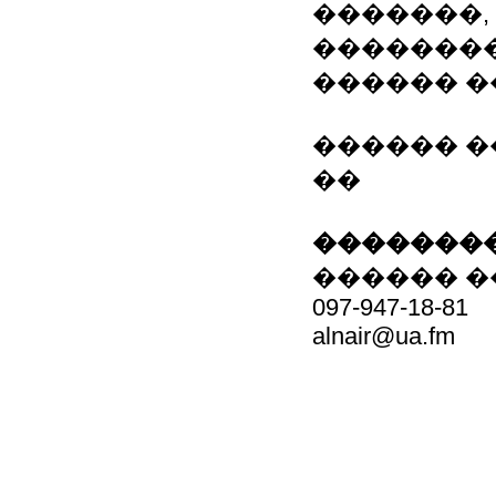
�������,
��������
������ �
������ �
��
��������
������ 
097-947-18-81
alnair@ua.fm