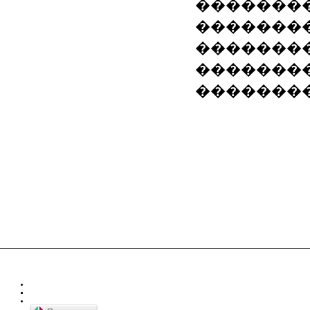
��������
��������
�������
��������
��������