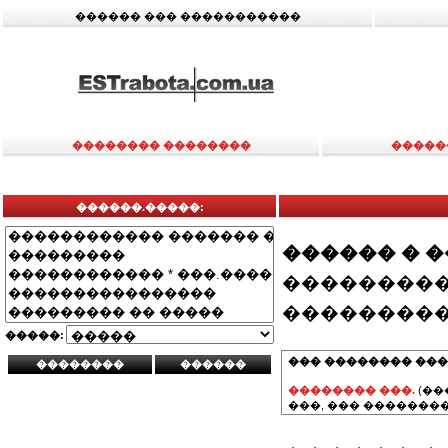
������ ��� �����������
�������� ��������
�����
������.�����:
������ � 
���������
���������
�����:
��� �������� ���
�������� ���.
(��
���, ��� ��������