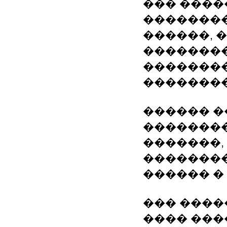
��� ����
��������
������, 
�������
��������
��������
������ �
��������
�������,
�������
������ �
��� ����
���� ������: h