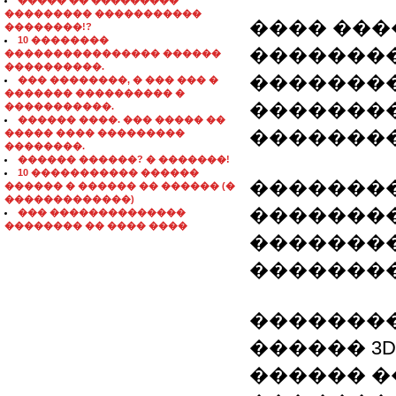
����� �� ���������
��������� �����������
���� ���
��������!?
10 ��������
�������
���������������� ������
����������.
��������
��� ��������, � ��� ��� �
������� ���������� �
�������
�����������.
������ ����. ��� ����� ��
�������
����� ���� ���������
��������.
������ ������? � �������!
10 ����������� ������
����������
������ � ������ �� ������ (�
�������������)
�������
��� ��������������
�������� �� ���� ����
��������
�������
��������
������ 3Ds MA
������ �