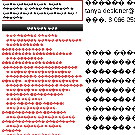
������ �
���� ���������, ����
������, � ���� �������� �
tanya-designer@l
��������� ���������� �� 3
������.
���. 8 066 25
������ ���
���������������
��� ������ ������.
��� ������ ����� ��������.
���������� �
������������� ��
���� ���
��������� ������������
��� ��������
��������
������������ ������
(������ ��� �������������)
��������
� ����� �������������
�������� � ����������� ��
��������
������. 10 ������� ��������
����� �� ������� � �������
�������
��� ���� �� ���������?
������� ����������
��������
� ��� ������!
��� �� ��� �� ������!
��������
���������������.
���������� �� �������!
�������
��� ������ ������ �����
������������� ���������
������� 
����� ������ � ����
������!