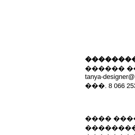
��������
������ �
tanya-designer@l
���. 8 066 25
���� ���
��������