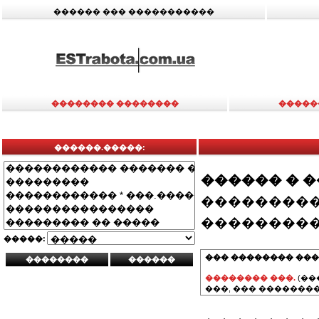
������ ��� �����������
�������� ��������
�����
������.�����:
������ � 
���������
���������
�����:
��� �������� ���
�������� ���.
(��
���, ��� ��������