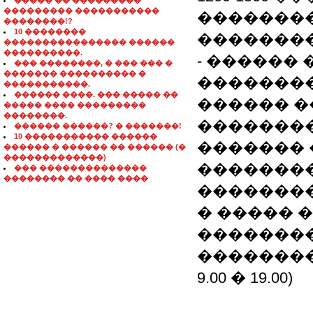
����� �� ���������
��������� �����������
�������
��������!?
10 ��������
��������
���������������� ������
����������.
- ������ 
��� ��������, � ��� ��� �
������� ���������� �
��������
�����������.
������ ����. ��� ����� ��
������ �
����� ���� ���������
��������.
��������
������ ������? � �������!
10 ����������� ������
������� 
������ � ������ �� ������ (�
�������������)
��������
��� ��������������
�������� �� ���� ����
��������
� ����� 
�������
����������
9.00 � 19.00)