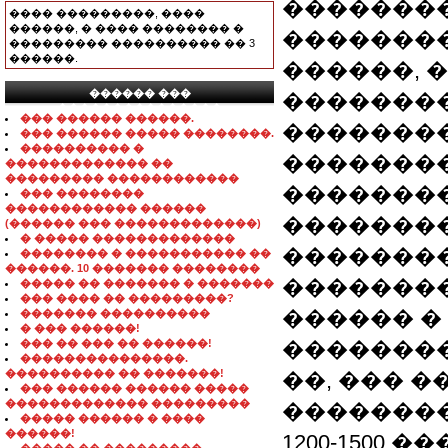
�������
���� ���������, ����
������, � ���� �������� �
��������
��������� ���������� �� 3
������.
������, 
������ ���
��������
���������������
��� ������ ������.
��������
��� ������ ����� ��������.
���������� �
���������
������������� ��
��������� ������������
��������
��� ��������
������������ ������
��������
(������ ��� �������������)
� ����� �������������
��������
�������� � ����������� ��
������. 10 ������� ��������
�������
����� �� ������� � �������
��� ���� �� ���������?
������ �
������� ����������
� ��� ������!
��� �� ��� �� ������!
��������
���������������.
���������� �� �������!
��, ��� 
��� ������ ������ �����
������������� ���������
��������
����� ������ � ����
������!
1200-1500 