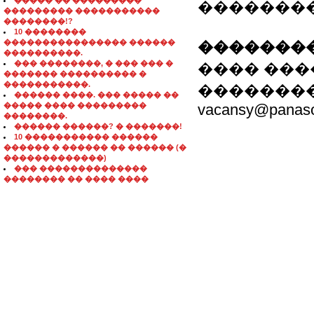
����� �� ���������
�������
��������� �����������
��������!?
10 ��������
���������������� ������
��������
����������.
��� ��������, � ��� ��� �
���� ����
������� ���������� �
�����������.
��������
������ ����. ��� ����� ��
����� ���� ���������
vacansy@panaso
��������.
������ ������? � �������!
10 ����������� ������
������ � ������ �� ������ (�
�������������)
��� ��������������
�������� �� ���� ����