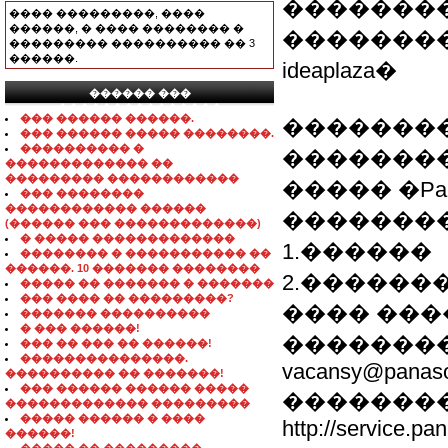
��������
���� ���������, ����
������, � ���� �������� �
���������
��������� ���������� �� 3
������.
ideaplaza�
������ ���
���������������
��� ������ ������.
��������
��� ������ ����� ��������.
���������� �
�������
������������� ��
��������� ������������
����� �Pana
��� ��������
������������ ������
��������
(������ ��� �������������)
� ����� �������������
1.������
�������� � ����������� ��
������. 10 ������� ��������
2.������
����� �� ������� � �������
��� ���� �� ���������?
���� ����
������� ����������
� ��� ������!
��������
��� �� ��� �� ������!
���������������.
vacansy@panaso
���������� �� �������!
��� ������ ������ �����
��������
������������� ���������
����� ������ � ����
http://service.p
������!