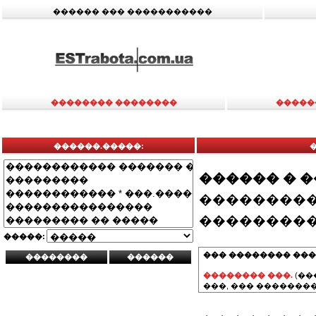
������ ��� �����������
�������� ��������
�����
������.�����:
������ � 
���������
���������
�����:
��� �������� ���
�������� ���.
(��
���, ��� ��������