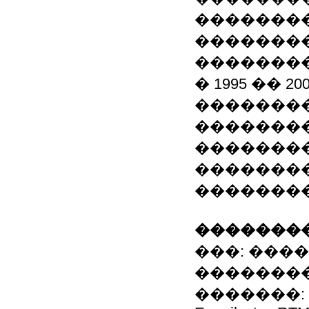
��������
���������
�������
� 1995 �� 2
�������
��������
��������
�������
��������
��������
���: ���
�������
�������: (048