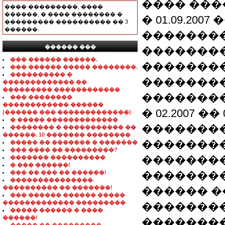
���� ���
���� ���������, ����
������, � ���� �������� �
� 01.09.20
��������� ���������� �� 3
������.
��������
������ ���
��������
���������������
��� ������ ������.
��������
��� ������ ����� ��������.
���������� �
��������
������������� ��
��������� ������������
��������
��� ��������
������������ ������
� 02.2007 �� 0
(������ ��� �������������)
� ����� �������������
�������
�������� � ����������� ��
������. 10 ������� ��������
�������
����� �� ������� � �������
��� ���� �� ���������?
�������
������� ����������
� ��� ������!
��� �� ��� �� ������!
��������
���������������.
���������� �� �������!
������ �
��� ������ ������ �����
������������� ���������
��������
����� ������ � ����
������!
�������