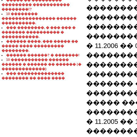
����� �� ���������
��������� �����������
�������
��������!?
10 ��������
�������
���������������� ������
����������.
�������
��� ��������, � ��� ��� �
������� ���������� �
��������
�����������.
������ ����. ��� ����� ��
� 11.2006 �
����� ���� ���������
��������.
��������
������ ������? � �������!
10 ����������� ������
��������
������ � ������ �� ������ (�
�������������)
��������
��� ��������������
�������� �� ���� ����
������� 
��������
����� ��
��������
� 11.2005 �
��������