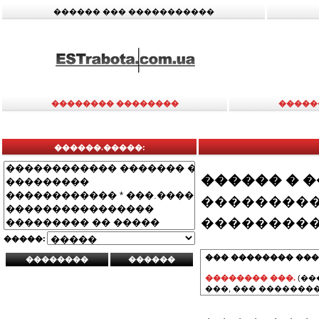
������ ��� �����������
�������� ��������
�����
������.�����:
������ � 
���������
���������
�����:
��� �������� ���
�������� ���.
(��
���, ��� ��������