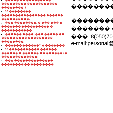
����� �� ���������
��������� �����������
�������
��������!?
10 ��������
���������������� ������
����������.
��������
��� ��������, � ��� ��� �
������� ���������� �
�������
�����������.
������ ����. ��� ����� ��
���.:8(050)70
����� ���� ���������
��������.
e-mail:personal
������ ������? � �������!
10 ����������� ������
������ � ������ �� ������ (�
�������������)
��� ��������������
�������� �� ���� ����