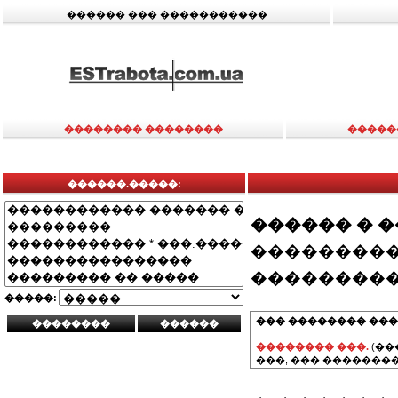
������ ��� �����������
�������� ��������
�����
������.�����:
������ � 
���������
���������
�����:
��� �������� ���
�������� ���.
(��
���, ��� ��������