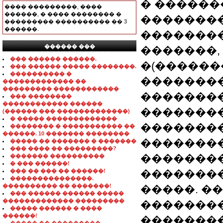
� ������
���� ���������, ����
������, � ���� �������� �
��������
��������� ���������� �� 3
������.
��������
������ ���
�������, �
���������������
��� ������ ������.
�(�������
��� ������ ����� ��������.
���������� �
��������
������������� ��
��������� ������������
�������
��� ��������
������������ ������
��������
(������ ��� �������������)
� ����� �������������
��������
�������� � ����������� ��
������. 10 ������� ��������
��������
����� �� ������� � �������
��� ���� �� ���������?
��������
������� ����������
� ��� ������!
��� �� ��� �� ������!
��������
���������������.
���������� �� �������!
�����. �
��� ������ ������ �����
������������� ���������
�������
����� ������ � ����
������!
��������