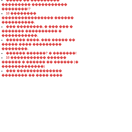
����� �� ���������
��������� �����������
��������!?
10 ��������
���������������� ������
����������.
��� ��������, � ��� ��� �
������� ���������� �
�����������.
������ ����. ��� ����� ��
����� ���� ���������
��������.
������ ������? � �������!
10 ����������� ������
������ � ������ �� ������ (�
�������������)
��� ��������������
�������� �� ���� ����