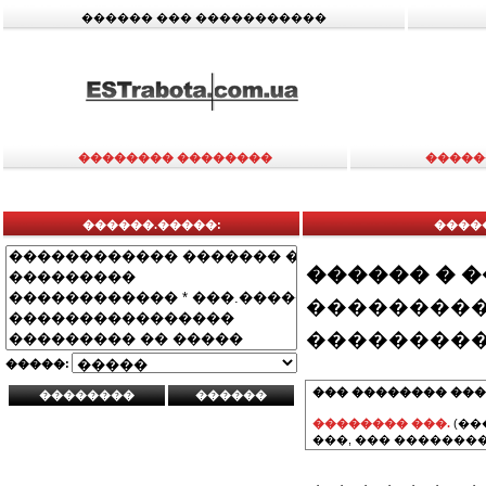
������ ��� �����������
�������� ��������
�����
������.�����:
����
������ � 
���������
���������
�����:
��� �������� ���
�������� ���.
(��
���, ��� ��������