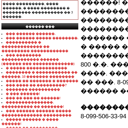
������! 
���� ���������, ����
������, � ���� �������� �
�������
��������� ���������� �� 3
������.
�������
������ ���
�������
���������������
��� ������ ������.
�������
��� ������ ����� ��������.
���������� �
� ����� 
������������� ��
��������� ������������
�������� �
��� ��������
������������ ������
800 �.�. 
(������ ��� �������������)
� ����� �������������
����. ��
�������� � ����������� ��
������. 10 ������� ��������
�� ���. 8-0
����� �� ������� � �������
��� ���� �� ���������?
������ �� e-
������� ����������
� ��� ������!
��� �� ��� �� ������!
���������������.
��������
���������� �� �������!
��� ������ ������ �����
8-099-506-3
������������� ���������
����� ������ � ����
������!