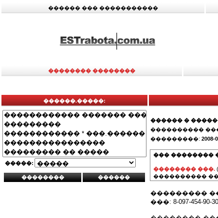
������ ��� �����������
�������� ��������
������.�����:
������ � ����
���������� ��
���������:
2008-0
��� �������� 
�����:
�������� ���.
���������� ��
��������� ������
���: 8-097-454-90-3
�������� ��