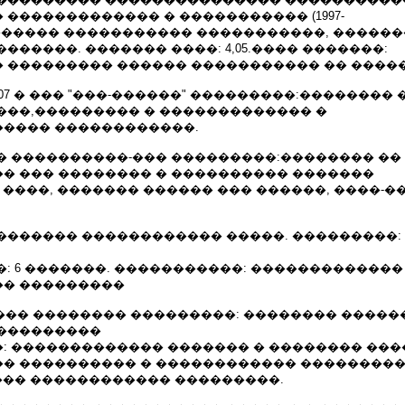
������������� � ����������� (1997-
������� ����������� �����������, ������
������. ������� ����: 4,05.���� �������:
 ��������� ������ ����������� �� ����
25.12.07 � ��� "���-������" ���������:�������� 
���,��������� � ������������� �
���� ������������.
6.07 ��� ����������-��� ���������:�������� 
� ��� �������� � ���������� �������
 ����, ������� ������ ��� ������, ����-��
1.07 ��������� ������������ �����. ���������:
: 6 �������. �����������: ������������
� ���������
1. 08. 05 ��� �������� ���������: �������� ����
���������
: ������������� ������� � �������� ���
� ���������� � ������������ ��������
���� ������������ ���������.