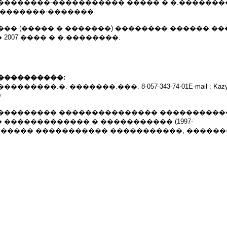
8.03 ����������-����������� ����� � �.�������
��������-�������
�� (����� � �������) �������� ������ ��
2007 ���� � �.��������.
����������:
����.�. �������.���. 8-057-343-74-01E-mail : Kazyrov
0
��������� ��������������� ����������
������������� � ����������� (1997-
������� ����������� �����������, ������