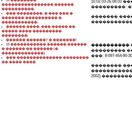
10 ��������
10.02.03-26.0
���������������� ������
���������: 
����������.
��� ��������, � ��� ��� �
������� ����
������� ���������� �
����������� 
�����������.
������ ����. ��� ����� ��
����� ���� ���������
��������.
������ ������? � �������!
10 ����������� ������ ������
���������� 
� ������ �� ������ (�
��������� ������
�������������)
���: 8-097-454-90-3
��� �������������� ��������
�� ���� ����
�������� ��
����������� 
2002).������