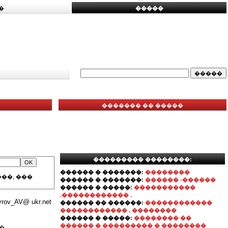
�
�����
������� �� �����
��������� ��������:
������ � �������:
��������
��, ���
������ � �������:
������ -������
������ � �����:
�����������
.������������ .
_AV@ ukr.net
������ �� ������:
������������
������������ , ��������
������ � �����:
�������� ��
������ � ��������� � ��������
�