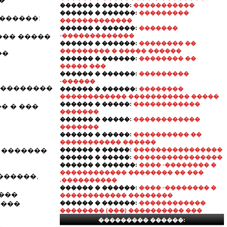
������ � �����:
�����������
������ � ������:
���������
������:
�������������
������ � ������:
�������
��� �����
-�������������
������ � ������:
�������� ��
��������� � ����� ������
��
������ � ������:
�������� ��
����� ���
������ � ������:
���������
-������
�� ��������
������ � ������:
��������
������������ ����������� �����
������ � �����:
������������
� � ���
�������
������ � �����:
������������
�������
������ � �����:
���������� ��
����������� ������
� �������
������ � �����:
����������������
������ � �����:
����������������
������ � ������:
���� -�������� �
������������ �������� �� ���
�������,
.����������
������ � ������:
���� -�������� �
���
������������ ��������
����
������ � ������:
������������
�������� (���) ���������� ���
��������� ������: