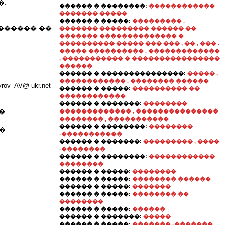
�.
������ � ��������:
������������
������� �����
������ � �����:
��������� ,
������ ��
������� ��������� ������ ��
������� �������������� �
���������� ����� ��� ��� , �� , ��� .
����� ���������� , �������������
, ����������� � ����������������
������
������ � ���������������:
����� ,
������������ , �������� ������
_AV@ ukr.net
������ � �����:
���������� ��
������������
������ � �������:
��������
�
������������� , ���������������
�������� , �����������
������ � ��������:
��������
�
-�����������
������ � �������:
��������� , ����
-��������
������ � ��������:
������������
��������
������ � �����:
��������
������ � �����:
�������� ������
������ � �����:
�������
������ � �����:
�������� ��
��������
������ � �����:
������
������ � �������:
�����
������ � �����:
������� -������� ,