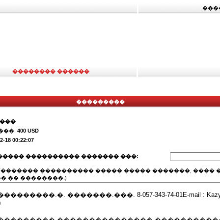
���
�������� ������
���������
����
���:
400 USD
2-18 00:22:07
����� ���������� ������� ���:
(������� ���������� ����� ����� �������, ���� �
� �� ��������.)
����.�. �������.���. 8-057-343-74-01E-mail : Kazyrov
0
��������� ��������������� ����������