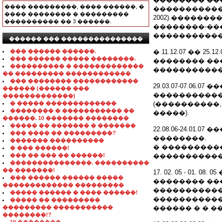
���� ���������, ���� ������, �
����������� 
���� �������� � ���������
2002).������
���������� �� 3 ������.
��������-���
�����������
������ ��� ���������������
��� ������ ������.
� 11.12.07 �� 
��� ������ ����� ��������.
�������� ��
���������� � �������������
�����������
�� ��������� ������������
��� �������� ������������
29.03.07-07.0
������ (������ ���
�����������
�������������)
� ����� �������������
(����������,
�������� � ����������� ��
�����).
������. 10 ������� ��������
����� �� ������� � �������
22.08.06-24.0
��� ���� �� ���������?
��������.
������� ����������
� ����������
� ��� ������!
��� �� ��� �� ������!
�����������
���������������. ����������
�� �������!
17. 02. 05 - 0
��� ������ ������ �����
�������� ��
������������� ���������
�����������
����� ������ � ���� ������!
�����������
����� �� ���������
��������� �����������
������ � � 
��������!?