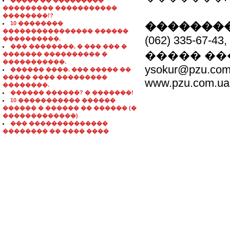
����� �� ���������
��������� �����������
��������!?
10 ��������
��������
���������������� ������
(062) 335-67-43,
����������.
��� ��������, � ��� ��� �
����� �
������� ���������� �
�����������.
ysokur@pzu.com
������ ����. ��� ����� ��
����� ���� ���������
www.pzu.com.ua
��������.
������ ������? � �������!
10 ����������� ������
������ � ������ �� ������ (�
�������������)
��� ��������������
�������� �� ���� ����