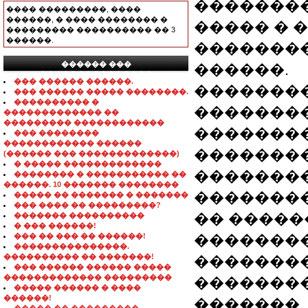
��������
���� ���������, ����
������, � ���� �������� �
����� � 
��������� ���������� �� 3
������.
��������
������ ���
������.
���������������
��� ������ ������.
��������
��� ������ ����� ��������.
���������� �
��������
������������� ��
��������� ������������
�������
��� ��������
������������ ������
��������
(������ ��� �������������)
� ����� �������������
�������
�������� � ����������� ��
������. 10 ������� ��������
��������
����� �� ������� � �������
��� ���� �� ���������?
�� �����
������� ����������
� ��� ������!
��� �� ��� �� ������!
��������
���������������.
���������� �� �������!
��������
��� ������ ������ �����
������������� ���������
�������
����� ������ � ����
������!
�������.