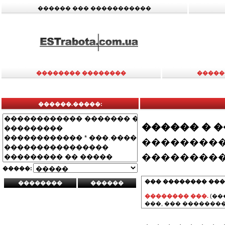
������ ��� �����������
�������� ��������
�����
������.�����:
������ � 
���������
���������
�����:
��� �������� ���
�������� ���.
(��
���, ��� ��������