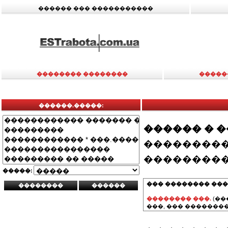
������ ��� �����������
�������� ��������
�����
������.�����:
������ � 
���������
���������
�����:
��� �������� ���
�������� ���.
(��
���, ��� ��������