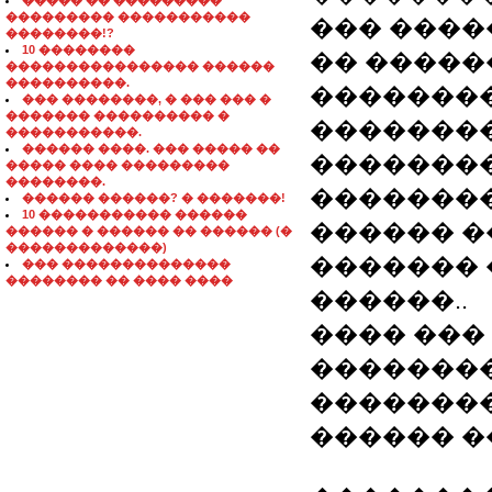
����� �� ���������
��������� �����������
��� ����
��������!?
10 ��������
�� �����
���������������� ������
����������.
��������
��� ��������, � ��� ��� �
������� ���������� �
��������
�����������.
������ ����. ��� ����� ��
��������
����� ���� ���������
��������.
��������
������ ������? � �������!
10 ����������� ������
������ �� �-m
������ � ������ �� ������ (�
�������������)
������� 
��� ��������������
�������� �� ���� ����
������..
���� ���
��������
�������
������ �