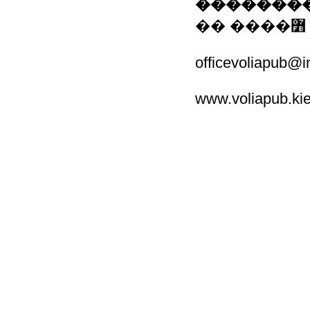
��������
�� ����߻
officevoliapub@i
www.voliapub.kie