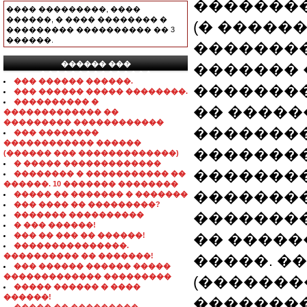
�������
���� ���������, ����
������, � ���� �������� �
(� ������
��������� ���������� �� 3
������.
��������
������ ���
������� 
���������������
��� ������ ������.
��������
��� ������ ����� ��������.
���������� �
�� �����
������������� ��
��������� ������������
�������
��� ��������
������������ ������
�������
(������ ��� �������������)
� ����� �������������
�������
�������� � ����������� ��
������. 10 ������� ��������
��������
����� �� ������� � �������
��� ���� �� ���������?
����������
������� ����������
� ��� ������!
��� �� ��� �� ������!
�� �����
���������������.
���������� �� �������!
�����. �
��� ������ ������ �����
������������� ���������
(��������
����� ������ � ����
������!
��������