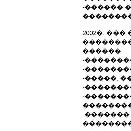
-������ 
�������
2002�. ��
�������
������
-�������
-�������
-�����, 
-�������
-�������
��������
-������
��������