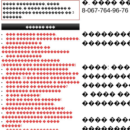
�. ���� �
���� ���������, ����
������, � ���� �������� �
8-067-764-96-76
��������� ���������� �� 3
������.
������ ���
���������������
�������
��� ������ ������.
��� ������ ����� ��������.
�������
���������� �
������������� ��
��������� ������������
��� ��������
������������ ������
(������ ��� �������������)
����: ��
� ����� �������������
�������� � ����������� ��
��������
������. 10 ������� ��������
����� �� ������� � �������
����� ��
��� ���� �� ���������?
������� ����������
� ���� ��
� ��� ������!
��� �� ��� �� ������!
��������
���������������.
���������� �� �������!
��� ������ ������ �����
������������� ���������
���� �����
����� ������ � ����
������!
�������