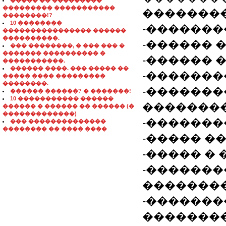
����� �� ���������
��������� �����������
�������
��������!?
10 ��������
-�������
���������������� ������
����������.
-������ 
��� ��������, � ��� ��� �
������� ���������� �
-������ 
�����������.
������ ����. ��� ����� ��
-�������
����� ���� ���������
��������.
-�������
������ ������? � �������!
10 ����������� ������
��������
������ � ������ �� ������ (�
�������������)
-�������
��� ��������������
�������� �� ���� ����
-����� �
-����� �
-�������
��������
-�������
��������