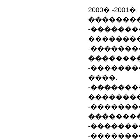
2000�.-200
�������
-������
��������
-�������
��������
-������
����.
-�������
��������
-�������
��������
-�������
-�������