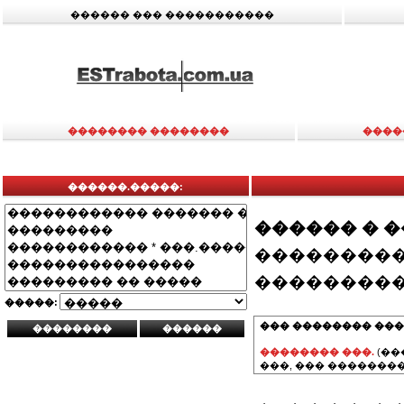
������ ��� �����������
�������� ��������
����
������.�����:
������ � 
���������
���������
�����:
��� �������� ���
�������� ���.
(��
���, ��� ��������