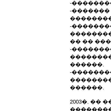
-�������
-������
��������
-������
��������
�� �� ��
-�������
�������
������.
-�������
��������
������.
2003�. ��
�������