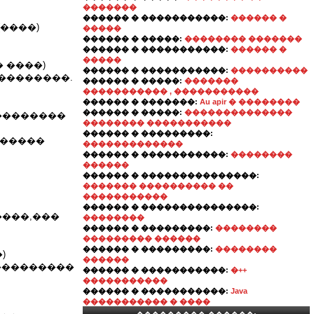
�������
������ � �����������:
������ �
(����)
�����
������ � �����:
�������� �������
������ � �����������:
������ �
�����
� ����)
������ � �����������:
����������
���������.
������ � �����:
�������
����������� , �����������
������ � �������:
Au apir � ��������
������ � �����:
��������������
��������
�������� �����������
������ � ���������:
������
�������������
������ � �����������:
��������
������
������ � ���������������:
������� ���������� ��
�����������
������ � ���������������:
����,���
��������
������ � ���������:
��������
��������� ������
������ � ���������:
��������
)
������
 ���������
������ � �����������:
�++
�����������
������ � �����������:
Java
����������� � ����