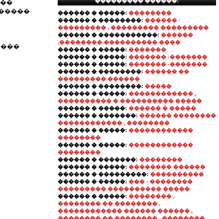
��������� ������:
���
 �����
������ � �����:
��������
������ � ��������:
������ -
��������� , ��������� ���������
������ � �����������:
������
,�������� ���������� ����
����
������ � �����:
�������
������ � �����:
������� -�������
������ � �����:
������� -�������
������ � ��������:
������ ��
��������� ������
������ � ��������:
�����
������ � �����:
������������ ,
���������� � ���������� �����
������ � �����:
������ � �����
������ � �������:
������ ��������
������������ , ��������
������ � �����:
������������
��������
������ � �����:
������������
��������
������ � �������:
��������
������ � �����:
�������� ������
������ � ���������:
����������
������ � �����:
��� - ��������
��������� ���������� �����
������ � �����:
�������� ,
�������� �� �������� ,
������������ ������ ������ ,
�������� �� �������� , ��������