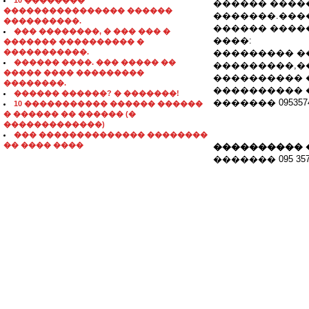
10 ��������
������ ����
���������������� ������
�������.���
����������.
������ ����� 
��� ��������, � ��� ��� �
����:
������� ���������� �
�����������.
��������� �
������ ����. ��� ����� ��
���������,�
����� ���� ���������
���������� �
��������.
���������� 
������ ������? � �������!
������� 0953574
10 ����������� ������ ������
� ������ �� ������ (�
�������������)
��� �������������� ��������
�� ���� ����
���������� 
������� 095 357