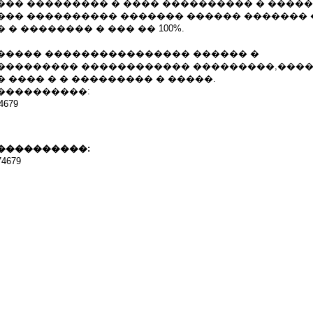
��� ��������� � ���� ���������� � ����
��� ���������� ������� ������ �������
� �������� � ��� �� 100%.
����� ���������������� ������ �
��������� ������������ ���������,���
 ���� � � ��������� � �����.
����������:
679
����������:
4679