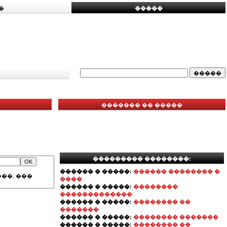
�
�����
������� �� �����
��������� ��������:
������ � �����:
������ �������� �
��, ���
����
������ � �����:
��������
�������������
������ � �����:
�������� ��
�������
������ � �����:
�������� �������
������ � �����:
�������� ��