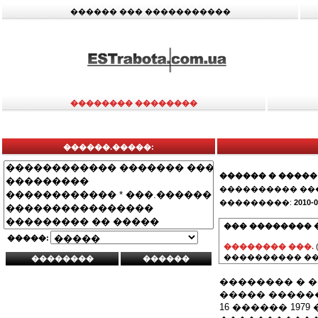
������ ��� �����������
�������� ��������
������.�����:
������ � �����
���������� ��
���������:
2010-0
��� �������� 
�����:
�������� ���.
���������� ��
�������� � �
����� �����
16 ������ 1979 