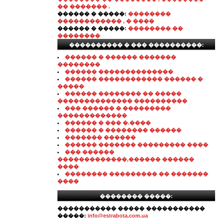
�� ������� .
������ � �����:
��������
������������ , � ����
������ � �����:
�������� ��
��������
���������� � ��� ����������:
������ � ������ �������
��������
������ ��������������
������ ������������ ������ �
�����
������ �������� �� �����
�������������� ����������
��� ������ � ���������
�������������
������ � ��� �.����
������ � �������� ������
������� ������
������ ������� ��������� ����
��� ������
�������������,������ ������
����
�������� ��������� �� �������
����
�������� �����:
����������� ����� �����������
�����:
info@estrabota.com.ua