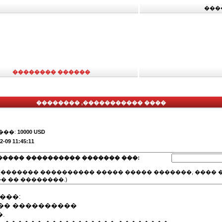
���
�������� ������
�������� ,����������� ����
���:
10000 USD
2-09 11:45:11
����� ���������� ������� ���:
(������� ���������� ����� ����� �������, ���� �
� �� ��������.)
���:
�� ����������
�.