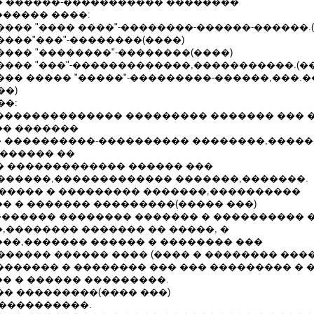
 ������-����������� ��������
����� ����:
������� "���� ����"-��������-������-������.
�������"���"-��������(����)
������� "��������"-��������(����)
������� "���"-�������������,�����������.(�
������ ����� "�����"-���������-������,���.
��)
��:
 �������������� ��������� ������� ��� 
� �������
� ����������-���������� ��������,����
������� ��
 � ������������� ������ ���
������,������������� �������,�������.
������� � ��������� �������,����������
� � ������� ���������(����� ���)
������� �������� ������� � ���������� 
,�������� ������� �� �����, �
��,������� ������ � �������� ���
����� ������ ���� (���� � �������� ����
������� � �������� ��� ��� ��������� �
� � ������ ���������.
�� ���������(���� ���)
�����������.