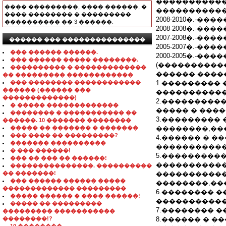
�����������
���� ���������, ���� ������, �
�����������
���� �������� � ���������
2008-2010�.-�
���������� �� 3 ������.
2008-2008�.-�
2007-2008�.-�
������ ��� ���������������
2005-2007�.-�
��� ������ ������.
2000-2005�.-�
��� ������ ����� ��������.
(����������
���������� � �������������
������ ����
�� ��������� ������������
��� �������� ������������
1.���������
������ (������ ���
�����������
�������������)
2.���������
� ����� �������������
����� � ���
�������� � ����������� ��
3.���������
������. 10 ������� ��������
����� �� ������� � �������
��������,��
��� ���� �� ���������?
4.������ � 
������� ����������
�����������
� ��� ������!
5.���������
��� �� ��� �� ������!
�����������
���������������. ����������
�� �������!
�����������
��� ������ ������ �����
��������,���
������������� ���������
6.�������� �
����� ������ � ���� ������!
�����������
����� �� ���������
7.�������� �
��������� �����������
��������!?
8.������ � �