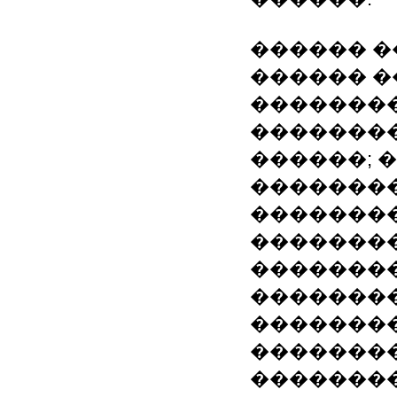
������ �
������ �
��������
��������
������; 
��������
�������
�������
�������
�������
�������
��������
�������