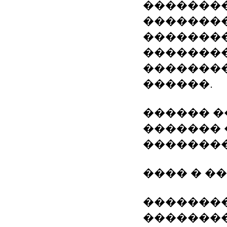
��������
��������
��������
��������
��������
������.
������ �
������� 
��������
���� � �
��������
�������