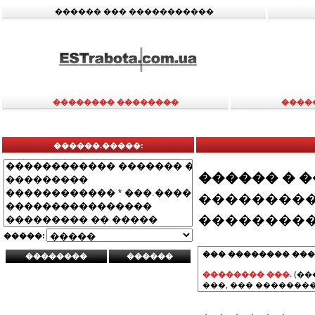
������ ��� �����������
�������� ��������
����
������.�����:
������ � 
���������
���������
�����:
��� �������� ���
�������� ���.
(��
���, ��� ��������