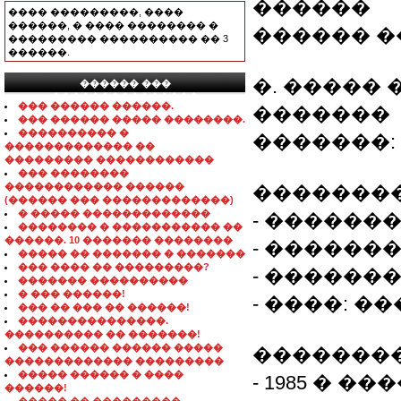
������
���� ���������, ����
������, � ���� �������� �
������ 
��������� ���������� �� 3
������.
�. �����
������ ���
���������������
��� ������ ������.
�������
��� ������ ����� ��������.
���������� �
�������: 8-0
������������� ��
��������� ������������
��� ��������
������������ ������
��������
(������ ��� �������������)
� ����� �������������
- ��������
�������� � ����������� ��
������. 10 ������� ��������
- ������
����� �� ������� � �������
��� ���� �� ���������?
- ������
������� ����������
� ��� ������!
- ����: ���
��� �� ��� �� ������!
���������������.
���������� �� �������!
��� ������ ������ �����
��������
������������� ���������
����� ������ � ����
- 1985 � 
������!