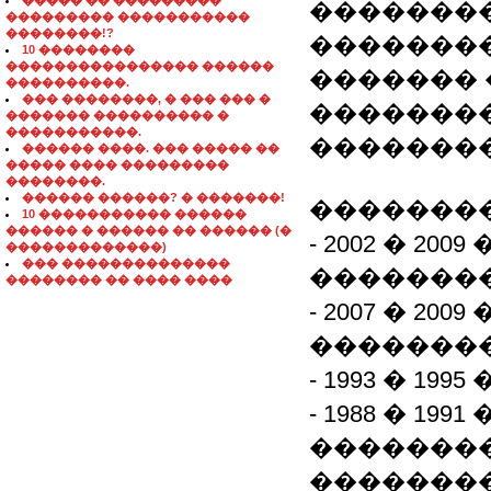
����� �� ���������
�������
��������� �����������
��������!?
�������
10 ��������
���������������� ������
������� 
����������.
��� ��������, � ��� ��� �
��������
������� ���������� �
�����������.
�������
������ ����. ��� ����� ��
����� ���� ���������
��������.
������ ������? � �������!
��������
10 ����������� ������
������ � ������ �� ������ (�
- 2002 � 2
�������������)
��� ��������������
�������
�������� �� ���� ����
- 2007 � 2
�������
- 1993 � 1
- 1988 � 1
��������
���������