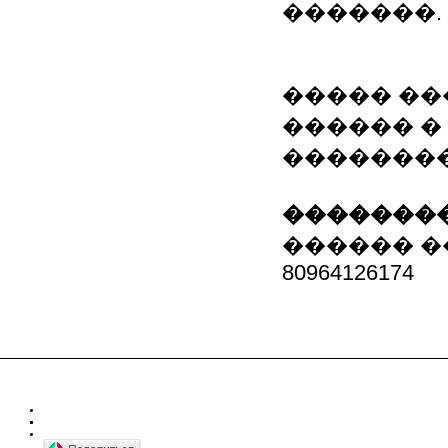
�������.
����� ��
������ �
��������
��������
������ 
80964126174