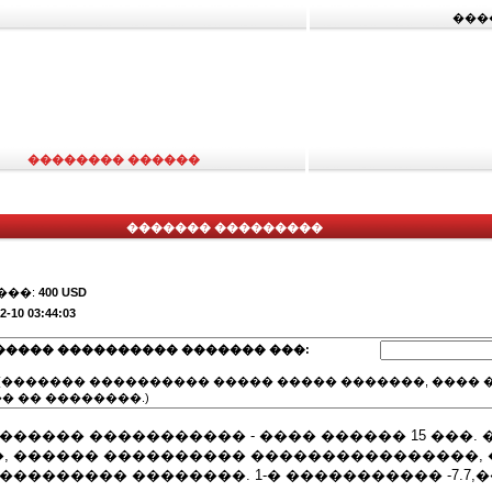
���
�������� ������
������� ���������
���:
400 USD
2-10 03:44:03
����� ���������� ������� ���:
(������� ���������� ����� ����� �������, ���� �
� �� ��������.)
������ ����������� - ���� ������ 15 ���.
, ������ ���������� ����������������,
��������� ��������. 1-� ����������� -7.7,�