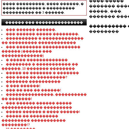
����-�����
���� ���������, ���� ������, �
������� ����
���� �������� � ���������
�����, ���.
���������� �� 3 ������.
������� ����
������ ��� ���������������
���������� 
��� ������ ������.
��������
��� ������ ����� ��������.
���������� � �������������
�� ��������� ������������
��� �������� ������������
������ (������ ���
�������������)
� ����� �������������
�������� � ����������� ��
������. 10 ������� ��������
����� �� ������� � �������
��� ���� �� ���������?
������� ����������
� ��� ������!
��� �� ��� �� ������!
���������������. ����������
�� �������!
��� ������ ������ �����
������������� ���������
����� ������ � ���� ������!
����� �� ���������
��������� �����������
��������!?