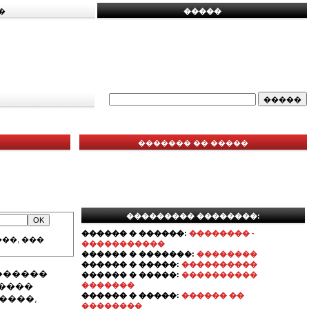
�
�����
������� �� �����
��������� ��������:
������ � ������:
�������� -
��, ���
�����������
������ � �������:
��������
������ � �����:
����������
 ������
������ � �����:
����������
 ����
�������
������ � �����:
������ ��
����,
��������