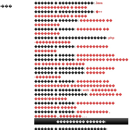
������ � �����������:
Java
����
����������� � ����
������ � �����������:
�++
����������� � ����
������ � ������:
�������� ��
��������
������ � �����:
�������� ��
��������
������ � ���������������:
php
-�����������
������ � �����:
����������
�������
������ � �����:
������������
������ � �����:
��������� �������
�� ������ � ������
������ � ��������:
���������
������ � ��������:
������
-��������
������ � �����:
�������� ��
����������� ��������������
������ � �������:
web -��������
������ � ���������:
�������� ��
����/������
������ � �����:
������������
�������� �����
������ � �����:
���������� ,
������� , ������� . . .
��������� ������:
������ � ���������������: