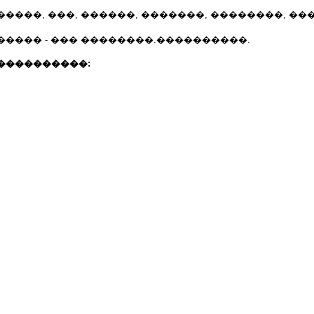
����, ���, ������, �������, ��������, ��
���� - ��� ��������.����������.
����������: