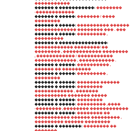
�����������
������ � �����������:
��������
-������������
������ � �����:
������� / ����
��������
������ � �����:
���������� ������
������������� �������� ��� . ���
������ � �����:
��������� ,
���������
������ � ���������������:
������������ ��������/ ��
�������� , ������������ ��������
, ������������ / �����������
������������� , ����������� .
������ � �����:
���������� ,
������ �� ���������
������ � �����:
��������� ,
��������
������ � �����:
������� ������
������ � �����:
��������
������������ , �������
���������� ������� �����
������ � �����:
��������
������ � �����:
��������� ,����
-�������� ,�������� ������������
������ � �����:
�������� ��
����������� ������ ��������� ,
��������� ������ ��������
������ � �������:
�������� ��
�������