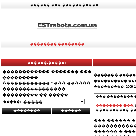
������ ��� �����������
�������� ��������
������.�����:
������ � �����
���������� ��
���������:
2009-1
��� �������� 
�����:
�������� ���.
���������� ��
��� ������ �
�����������
������ � ���