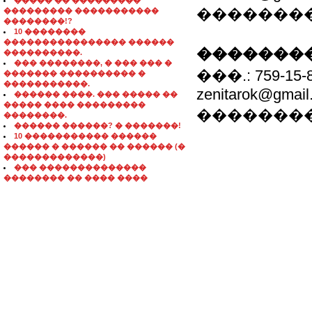
����� �� ���������
��������
��������� �����������
��������!?
10 ��������
���������������� ������
��������
����������.
��� ��������, � ��� ��� �
���.: 759-15-80
������� ���������� �
�����������.
zenitarok@gmail
������ ����. ��� ����� ��
����� ���� ���������
��������
��������.
������ ������? � �������!
10 ����������� ������
������ � ������ �� ������ (�
�������������)
��� ��������������
�������� �� ���� ����