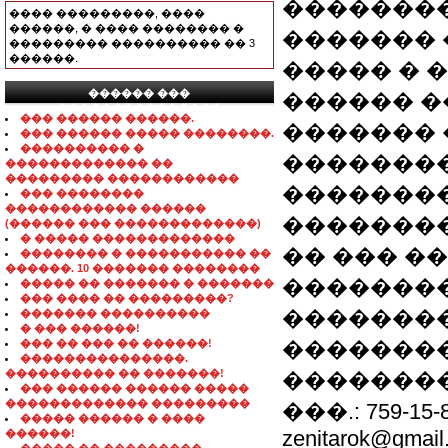
�������
���� ���������, ����
������, � ���� �������� �
������� 
��������� ���������� �� 3
������.
����� � 
������ ���
������ �
���������������
��� ������ ������.
������� 
��� ������ ����� ��������.
���������� �
��������
������������� ��
��������� ������������
�������
��� ��������
������������ ������
�������
(������ ��� �������������)
� ����� �������������
�� ��� �
�������� � ����������� ��
������. 10 ������� ��������
��������
����� �� ������� � �������
��� ���� �� ���������?
��������
������� ����������
� ��� ������!
��� �� ��� �� ������!
��������
���������������.
���������� �� �������!
��������
��� ������ ������ �����
������������� ���������
���.: 759-15-80
����� ������ � ����
zenitarok@gmail
������!