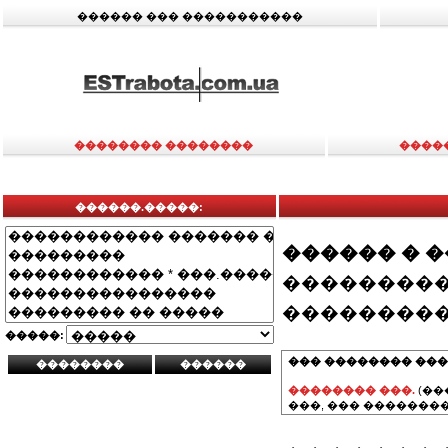
������ ��� �����������
�������� ��������
����
������.�����:
������ � 
���������
���������
�����:
��� �������� ���
�������� ���.
(��
���, ��� ��������