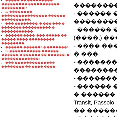
����� �� ���������
��������
��������� �����������
��������!?
10 ��������
- ������
���������������� ������
����������.
��������
��� ��������, � ��� ��� �
������� ���������� �
- ������
�����������.
������ ����. ��� ����� ��
(����.) 
����� ���� ���������
��������.
- ���� ��
������ ������? � �������!
10 ����������� ������
� ���;
������ � ������ �� ������ (�
�������������)
- ������
��� ��������������
�������� �� ���� ����
��������
- ������
- ������
� ������ 
Transit, Pass
�� �����