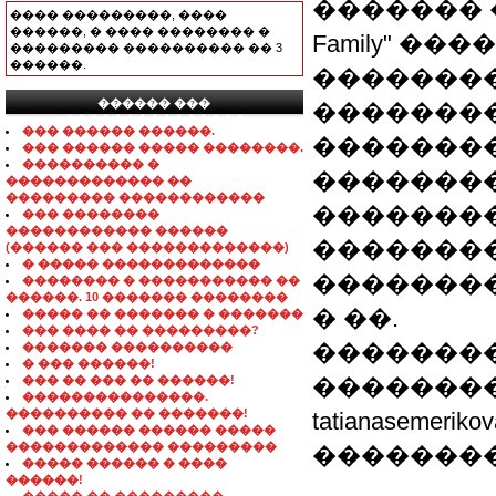
������� ��
���� ���������, ����
������, � ���� �������� �
Family" ��
��������� ���������� �� 3
������.
�������
������ ���
���������
���������������
��� ������ ������.
��������
��� ������ ����� ��������.
���������� �
��������
������������� ��
��������� ������������
��������
��� ��������
������������ ������
��������
(������ ��� �������������)
� ����� �������������
���������
�������� � ����������� ��
������. 10 ������� ��������
� ��.
����� �� ������� � �������
��� ���� �� ���������?
��������
������� ����������
� ��� ������!
��� �� ��� �� ������!
�������
���������������.
���������� �� �������!
tatianasemeri
��� ������ ������ �����
������������� ���������
��������
����� ������ � ����
������!