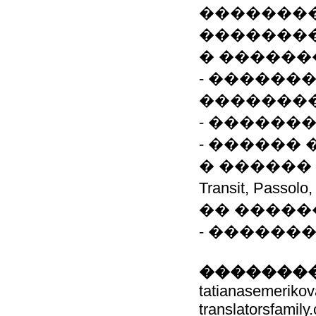
��������
�������
� ������
- ������
��������
- ������
- ������
� ������ 
Transit, Pass
�� �����
- ������
��������
tatianasemeriko
translatorsfamily