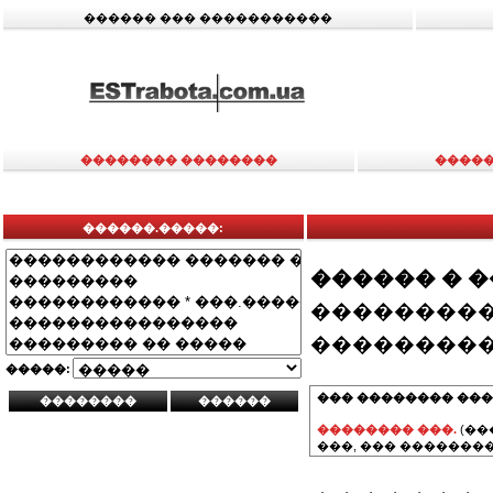
������ ��� �����������
�������� ��������
�����
������.�����:
������ � 
���������
���������
�����:
��� �������� ���
�������� ���.
(��
���, ��� ��������