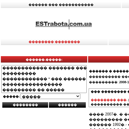
������ ��� �����������
�������� ��������
������.�����:
������ � ����
���������� ��
���������:
2008-1
��� �������� 
�����:
�������� ���.
���������� ��
���� 2007�. �
��������� �
������ 1992�.