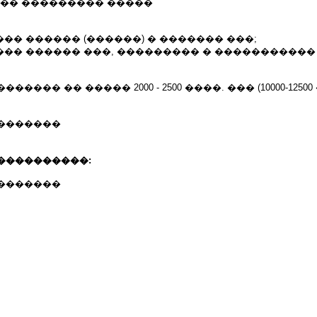
��� ��������� �����
��� ������ (������) � ������� ���;
��� ������ ���, ��������� � �����������
���� �� ����� 2000 - 2500 ����. ��� (10000-12500 
�������
����������:
�������