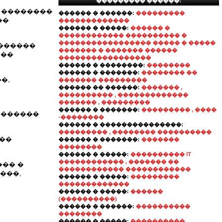
��������� ������:
� ��������
������ � ������:
���������
��
�������������
������ � �����:
������ �
������������ ���������� �
����������������� ����� � �����
�������
������� � ������� ������
���
�����������������
������ � ��������:
��������
������ � �������:
�������� ��
�,
������� ���������
������ �� ������:
������� ,
���������� , �������������
������� , ���������
������ � �������:
��������� , ����
�������
-��������
������ � ���������������:
��������� , �������� ����������
���
������ � �������:
�������
��������
������ � �����:
���������� IT
������������ , ������� ��
��� �
������������ ������������
���,
������ � �����:
���������
�������������
������ � �����:
������
(����������)
������ � ������:
����������
��������
������ � �����:
����������