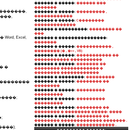
������ � �����:
������ ���
�������
�������,
������ � �����:
��������� ,
���,
������������
������ � �����:
C��������
�������������
������ � ���������:
�������� ��
���
d, Excel,
������ � ���������������:
�������
������ � �����:
����������� ,
�������� (� , �++ , VB)
������ � �����:
����������� ��
����������� ����������
������ � �����:
������� ��
� �
�������� ������������ �
�������� ������������
������ � ��������:
���������
���������
������ � �����:
�������� ��
��������
������ � �����:
���������
���������
�����;
������ � �����:
���������
���������
������ � �����:
�������� ��
�������� � �������� �����: ����
������ � �����:
�������� ��
;
�������� ������������� ������� .
������ � �����:
������������ .
���);