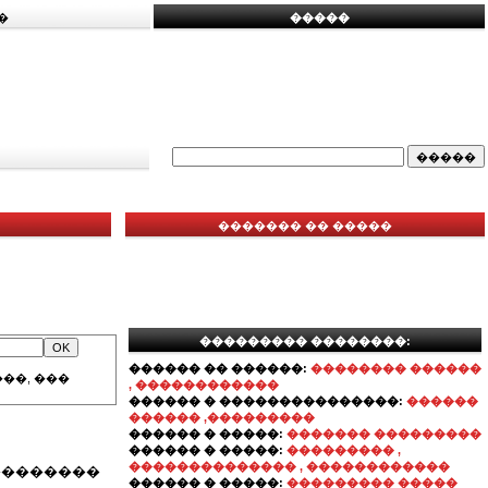
�
�����
������� �� �����
��������� ��������:
������ �� ������:
�������� ������
��, ���
, ������������
������ � ���������������:
������
������ ,���������
������ � �����:
������� ���������
������ � �����:
��������� ,
�������������� , ������������
���������
������ � �����:
��������� �����