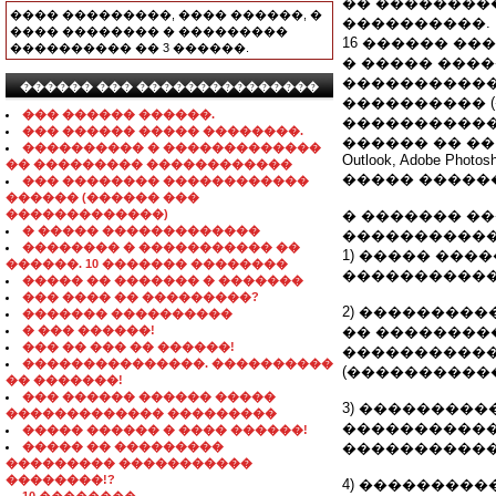
�� ��������
���� ���������, ���� ������, �
����������.
���� �������� � ���������
16 ������ �
���������� �� 3 ������.
� ����� ���
�����������
������ ��� ���������������
���������� (
��� ������ ������.
�����������
��� ������ ����� ��������.
������ �� �� 
���������� � �������������
Outlook, Adobe Photosho
�� ��������� ������������
����� ������
��� �������� ������������
������ (������ ���
�������������)
� ������� �
� ����� �������������
�����������
�������� � ����������� ��
1) ����� ���
������. 10 ������� ��������
�����������
����� �� ������� � �������
��� ���� �� ���������?
2) ��������
������� ����������
� ��� ������!
�� ���������
��� �� ��� �� ������!
�����������
���������������. ����������
(�����������
�� �������!
��� ������ ������ �����
3) ��������
������������� ���������
�����������
����� ������ � ���� ������!
����� �� ���������
�����������
��������� �����������
��������!?
4) ���������