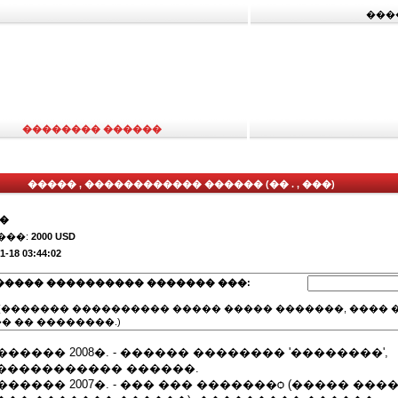
���
�������� ������
����� , ������������ ������ (�� . , ���)
��
���:
2000 USD
1-18 03:44:02
����� ���������� ������� ���:
(������� ���������� ����� ����� �������, ���� �
� �� ��������.)
 ������� 2008�. - ������ �������� '��������',
����������� ������.
- ������ 2007�. - ��� ��� �������ѻ (����� ��