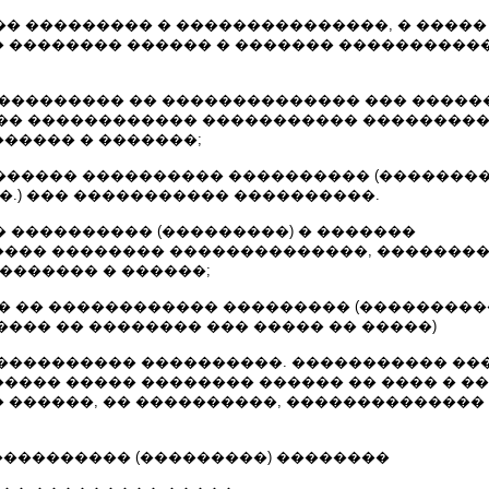
�� ��������� � ���������������, � ����
 �������� ������ � ������� ����������
 ���������� �� �������������� ��� ����
�� ������������ ����������� ��������
����� � �������;
������� ���������� ���������� (��������
�.) ��� ����������� ����������.
� ���������� (���������) � �������
��� �������� ��������������, �������
������� � ������;
�� �� ������������ ��������� (��������
��� �� �������� ��� ����� �� �����)
� ���������� ����������. ����������� ��
���� ����� �������� ������ �� ���� � ��
 ������, �� ����������, ��������������
 ���������� (���������) ��������