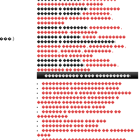
�������������� �����
������ � �������:
���������
������ � �����:
�������� ,
��������� ������ ������ ,
��������
������ � �������:
��������� ,
��������� -��������
������ � �����:
���� -��������
���.)
������ � ���������������:
������� ������� , ������� ��� ,
������ , ������ , �������� ,
��������� �������
������ � �����:
��������
������ � ������:
��������� ,
�������� �� �����
���������� � ��� ����������:
��������� ��������������
�������� ���������� ����
��� ������ � ����� ����������
������������� �������� �
������� ������ ���������
�������� ������ ����
������ � ����� �������� ��
���������
������ ������ ��� ���
��������� ��� ����
�������� ��������� �� �������
����
������ � �����������������