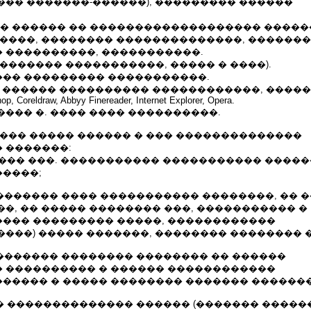
��� �������-������), ��������� ������
��� ������ �� ������������������� �����
�����, �������� ��������������, �������
 ����������, �����������.
������� �����������, ����� � ����).
�� ��������� �����������.
������ ���������� ������������, ������ Wor
p, Coreldraw, Abbyy Finereader, Internet Explorer, Opera.
��� �. ���� ���� ����������.
���� ����� ������ � ��� ��������������
 �������:
���� ���. ����������� ����������� �����
����;
�������� ���� ����������� ��������, �� 
�, �� ����� �������� ���, ����������� �
��� ��������� �����, ������������
���) ����� �������, �������� �������� 
�������� �������� �������� �� ������
 ���������� � ������ ������������
����� � ����� �������� ������� �������
� �������������� ������ (������� ������