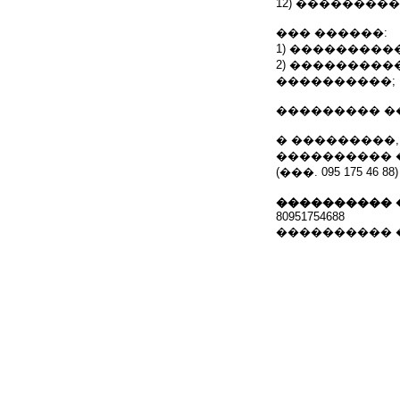
12) ��������
��� ������:
1) ���������
2) ���������
����������;
��������� ����
� ���������,
���������� 
(���. 095 175 46 88)
���������� 
80951754688
���������� 