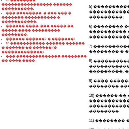
10 ��������
���������������� ������
5) ���������
����������.
�����������
��� ��������, � ��� ��� �
���������;
������� ���������� �
�����������.
������ ����. ��� ����� ��
6) ��������
����� ���� ���������
���������� 
��������.
�����������
������ ������? � �������!
10 ����������� ������ ������
7) ��������
� ������ �� ������ (�
�������� � �
�������������)
��� �������������� ��������
�� ���� ����
8) ���������
�����������
���������, �
9) ���� ����
�������� ���
10) ������ �
�����������
�����������
��������.
11) ��������