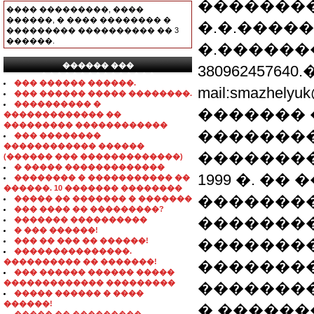
��������
���� ���������, ����
������, � ���� �������� �
�.�.����
��������� ���������� �� 3
������.
�.������
������ ���
380962457640.
���������������
��� ������ ������.
mail:smazhel
��� ������ ����� ��������.
���������� �
������� 
������������� ��
��������� ������������
�������
��� ��������
������������ ������
��������
(������ ��� �������������)
� ����� �������������
1999 �. �
�������� � ����������� ��
������. 10 ������� ��������
��������
����� �� ������� � �������
��� ���� �� ���������?
�������
������� ����������
� ��� ������!
��� �� ��� �� ������!
��������
���������������.
���������� �� �������!
�������
��� ������ ������ �����
������������� ���������
�������
����� ������ � ����
������!
� ������