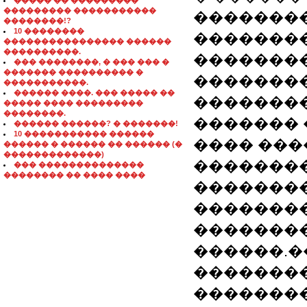
����� �� ���������
��������� �����������
�������
��������!?
10 ��������
��������
���������������� ������
����������.
��������
��� ��������, � ��� ��� �
������� ���������� �
�������
�����������.
������ ����. ��� ����� ��
��������
����� ���� ���������
��������.
������� 
������ ������? � �������!
10 ����������� ������
���� ���
������ � ������ �� ������ (�
�������������)
�������
��� ��������������
�������� �� ���� ����
�������
��������
�������
������.�
�������
��������