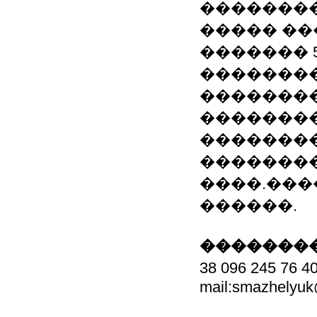
��������
����� ��
������� 
�������
��������
��������
��������
�������
����.���
������.
��������
38 096 245 76 4
mail:smazhelyuk