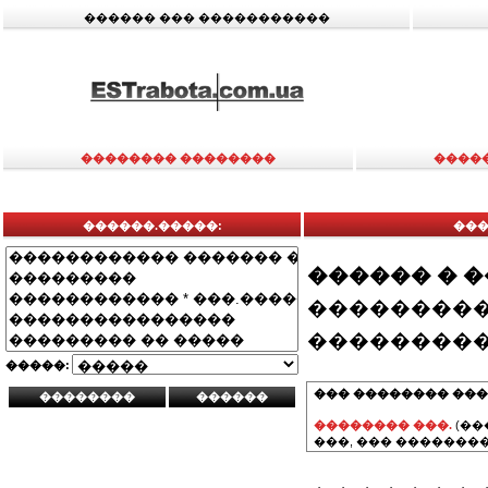
������ ��� �����������
�������� ��������
����
������.�����:
���
������ � 
���������
���������
�����:
��� �������� ���
�������� ���.
(��
���, ��� ��������