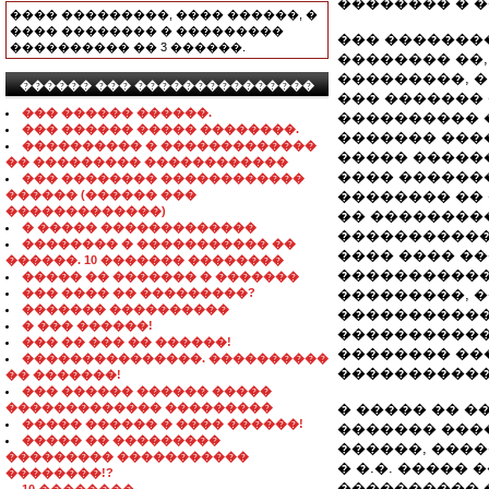
�������� � 
���� ���������, ���� ������, �
���� �������� � ���������
��� ��������
���������� �� 3 ������.
�������� ��
���������, 
������ ��� ���������������
��� ������� 
��� ������ ������.
���������� 
��� ������ ����� ��������.
������� ���
���������� � �������������
����� �����
�� ��������� ������������
���� ������
��� �������� ������������
������ (������ ���
�������� ��
�������������)
�� ��������
� ����� �������������
������������
�������� � ����������� ��
���� ���� �
������. 10 ������� ��������
�����������
����� �� ������� � �������
��� ���� �� ���������?
���������, 
������� ����������
�����������
� ��� ������!
�����������
��� �� ��� �� ������!
�������� ��
���������������. ����������
�����������
�� �������!
��� ������ ������ �����
������������� ���������
� ����� �� 
����� ������ � ���� ������!
������� ���
����� �� ���������
������, ���
��������� �����������
� �.�. �����
��������!?
���������� �