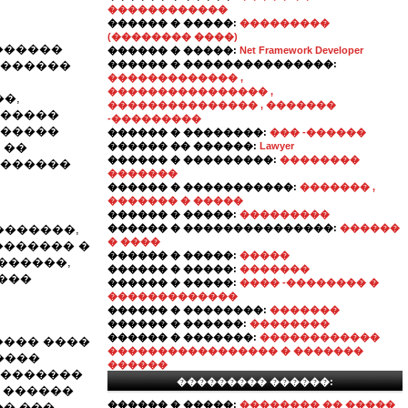
������������
������ � �����:
���������
(�������� ����)
������
������ � �����:
Net Framework Developer
�������
������ � ���������������:
������������� ,
���������������� ,
�,
��������������� , �������
������
-���������
������
������ � ��������:
��� -������
 ��
������ �� ������:
Lawyer
������ � ���������:
��������
�������
�������
������ � �����������:
������� ,
������� � �����
������ � �����:
���������
�������,
������ � ���������������:
������
� ����
������� �
������ � �����:
�����
������,
������ � �����:
�������
���
������ � �����:
���� -�������� �
�������������
������ � ��������:
�������
������ � ������:
��������
������ � �������:
������������
���� ����
����������������� � �������
����
������
��������
��������� ������:
� ������
������ � �����:
�������� �� �����
�� ���