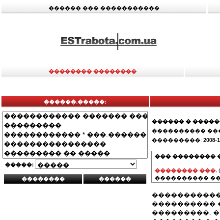
������ ��� �����������
�������� ��������
������.�����:
������ � ����
���������� ��
���������:
2008-1
��� �������� 
�����:
�������� ���.
���������� ��
������������
���������� 
���������. �