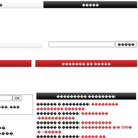
�
�����
������� �� �����
��������� ��������:
������ � ��������:
��������
��, ���
�������� ������
������ � �����:
��������
-�����������
������ � �����:
���������
��
������ � �����:
��������� �/� 1500�
.� .+�����
����,
������ � �����:
����� ��