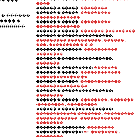
����
������ � �����:
��������
������ � �����:
���������
� ������,
�������������
����� �
������ � �����:
���������
��������
�������������
������ � �����:
������� ���������
������ � ���������������:
��������� ���������� , ������ ,
��� . ��������� � � .�
������ � ������:
����������
��������
������ � ���������������:
�������
������ � ���������:
�������
������ � �����:
������������
������������� ��
������ � �����:
������������
������������� ��
������ � ���������������:
��������
������ � �����:
�������� , �������
-�������� , ���������
������ � ���������������:
������������ ������� , ���������
������ ������ , ������������
��������
������ � �������:
��������
������ � ������:
HR -�������� ,
��������