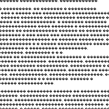
������� ������������, ������������.
 ���������, �� ������� � ���������.
, ��� � ����� ��� ��������� �����������
� ������ ������� ���������� ��������� 
���� �� �����������. � ������� �������
������������ ���� ������� � ����������
����� �� ����������� ������ �� ����� �
������� � ��� ���� ��� ��������� �����
��� ������������� �� ������ ��������. �
 ���������� � � ����� ����������� ����
�������� � ��������� ���������,
������, �������� � �.�.
����� �� ����������� �������� � �������
����� ���������. �����������, �������
���� �������� ����������, ���������� � 
����� �������� �������, ������� �� ���
��, ������������, �����������������, �
������������ � � �������. ������ �
����� �������� ���.
���������� �������� ������ �� ������ ��
������. ��������� ������� �����������
�����, ���������������, ��������� ����
 ������������ ��������� ������ ������. 
�����, � �����, ����� �������� �������