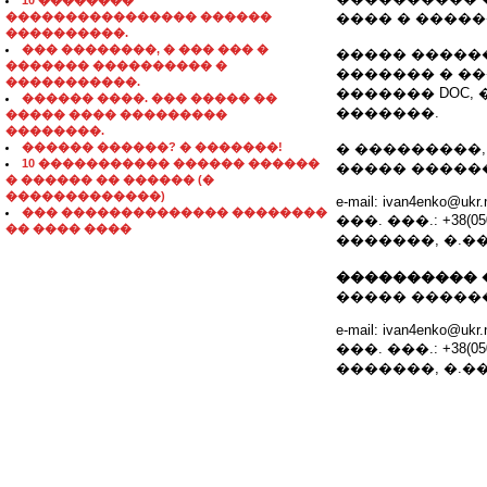
10 ��������
���������������� ������
���� � ����
����������.
��� ��������, � ��� ��� �
����� ������
������� ���������� �
������� � ��
�����������.
������� DOC,
������ ����. ��� ����� ��
�������.
����� ���� ���������
��������.
������ ������? � �������!
� ���������,
10 ����������� ������ ������
����� �����
� ������ �� ������ (�
�������������)
e-mail: ivan4enko@ukr.
��� �������������� ��������
���. ���.: +38(050)
�� ���� ����
�������, �.�
���������� 
����� �����
e-mail: ivan4enko@ukr.
���. ���.: +38(050)
�������, �.�