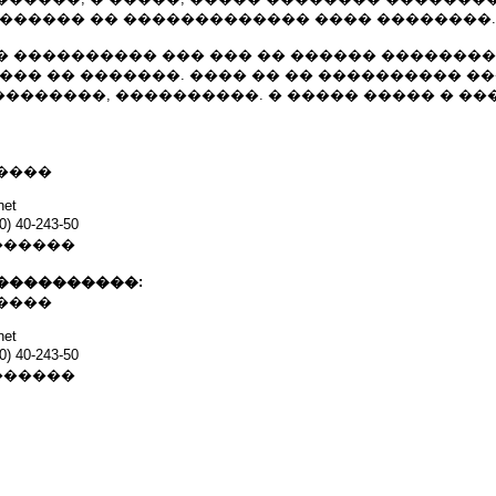
������� �� ������������� ���� ��������.
 ���������� ��� ��� �� ������ �������� 
��� �� �������. ���� �� �� ���������� �
 ��������, ����������. � ����� ����� � �
����
net
 40-243-50
������
����������:
����
net
 40-243-50
������