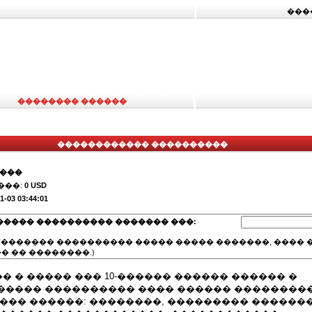
���
�������� ������
������������ ����������
����
���:
0 USD
1-03 03:44:01
����� ���������� ������� ���:
(������� ���������� ����� ����� �������, ���� �
� �� ��������.)
 � ����� ��� 10-������ ������ ������ �
����� ���������� ���� ������ ��������
��� ������: ��������, ��������� ������