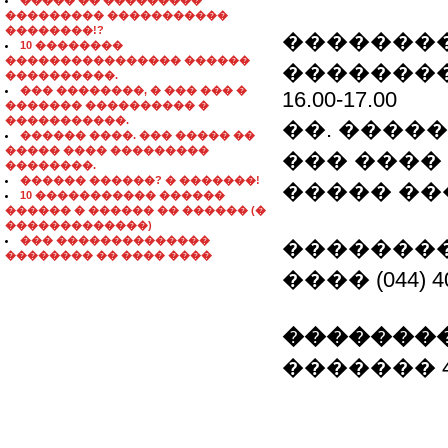
����� �� ���������
��������� �����������
��������!?
�������
10 ��������
���������������� ������
����������
����������.
��� ��������, � ��� ��� �
16.00-17.00
������� ���������� �
�����������.
��. �������
������ ����. ��� ����� ��
����� ���� ���������
��� ����
��������.
������ ������? � �������!
����� ��
10 ����������� ������
������ � ������ �� ������ (�
�������������)
��� ��������������
��������
�������� �� ���� ����
���� (044) 40
��������
������� 407 0