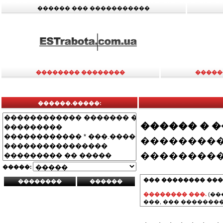
������ ��� �����������
�������� ��������
�����
������.�����:
������ � 
���������
���������
�����:
��� �������� ���
�������� ���.
(��
���, ��� ��������