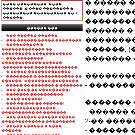
� �����-
���� ���������, ����
������, � ���� �������� �
�������
��������� ���������� �� 3
������.
��������
������ ���
������ �
���������������
��� ������ ������.
��������
��� ������ ����� ��������.
���������� �
������, 
������������� ��
��������� ������������
������� 
��� ��������
������������ ������
(������ ��� �������������)
� ����� �������������
��������
�������� � ����������� ��
������. 10 ������� ��������
- �������
����� �� ������� � �������
��� ���� �� ���������?
������� ����������
� ��� ������!
������� 
��� �� ��� �� ������!
���������������.
- ������ �
���������� �� �������!
��� ������ ������ �����
2-�� ����� 1
������������� ���������
����� ������ � ����
- ������ �
������!