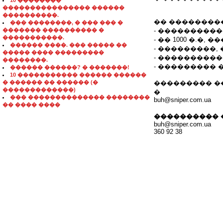
10 ��������
���������������� ������
����������.
�� ��������
��� ��������, � ��� ��� �
������� ���������� �
- ����������
�����������.
- �� 1000 �.�
������ ����. ��� ����� ��
- ���������,
����� ���� ���������
- ���������
��������.
- ��������� 
������ ������? � �������!
10 ����������� ������ ������
� ������ �� ������ (�
��������� �
�������������)
�
��� �������������� ��������
buh@sniper.com.ua
�� ���� ����
���������� 
buh@sniper.com.ua
360 92 38