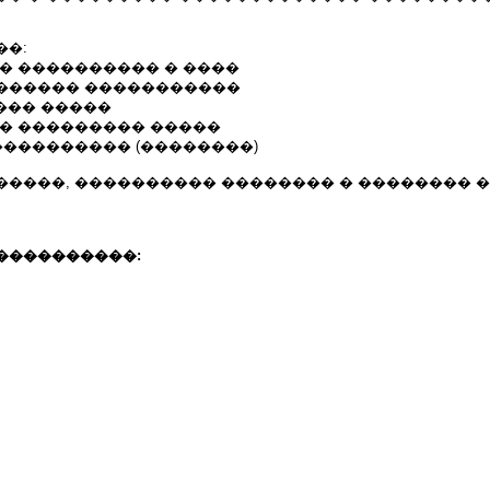
��:
� ���������� � ����
, �������� �����������
 ��� �����
�� ��������� �����
���������� (��������)
�����, ���������� �������� � �������� �
����������: