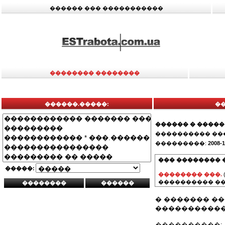
������ ��� �����������
�������� ��������
������.�����:
�
������ � �����
���������� ��
���������:
2008-1
��� �������� 
�����:
�������� ���.
���������� ��
� ������� �
�����������
����������: