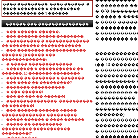
���� ���������, ���� ������, �
� ������� �� 
���� �������� � ���������
� �/� (�����
���������� �� 3 ������.
� ���� � ���
� ���� ����
������ ��� ���������������
� ��������� ���
��� ������ ������.
� ���������
��� ������ ����� ��������.
� ������� �
���������� � �������������
�� ��������� ������������
��� �������� ������������
�����������
������ (������ ���
� ���������
�������������)
� ����� �������������
(�� 10 �������
�������� � ����������� ��
� ����������
������. 10 ������� ��������
�����������
����� �� ������� � �������
���������� 
��� ���� �� ���������?
� ���������
������� ����������
� ��� ������!
� �������� 
��� �� ��� �� ������!
����������
���������������. ����������
� ���������
�� �������!
�����������
��� ������ ������ �����
�������)
������������� ���������
����� ������ � ���� ������!
� ���������
����� �� ���������
����������� 
��������� �����������
� ���������
��������!?
� ���������