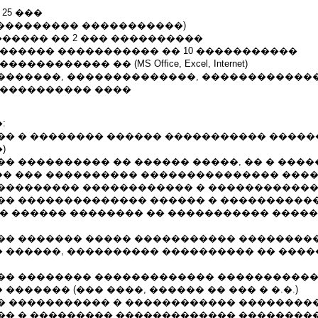
25 ���
���������� �����������)
������ �� 2 ��� ����������
������� ����������� �� 10 �����������
��������� �� (MS Office, Excel, Internet)
�������, ��������������, ������������
����������� ����
:
�� � �������� ������ ����������� ����
)
� ���������� �� ������ �����, �� � ���
� ��� ���������� ��������������� ����
��������� ������������ � �����������
�� �������������� ������ � ����������
�� ������ �������� �� ����������� ����
�� ������� ����� ����������� ���������
 ������, ���������� ���������� �� ���
�� �������� ������������� �����������
������� (��� ����, ������ �� ��� � �.�.)
� ����������� � ������������ ��������
�� � ��������� ������������� ��������