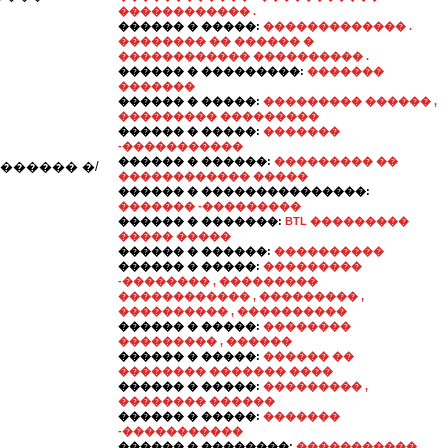
������������ .
������ � �����:
������������� .
�������� �� ������ �
������������ ���������� .
������ � ���������:
�������
�������
������ � �����:
��������� ������ ,
��������� ���������
������ � �����:
�������
-�����������
������ � ������:
��������� ��
������ �/
������������ �����
������ � ���������������:
������� -���������
������ � �������:
BTL ���������
����� �����
������ � ������:
����������
������ � �����:
���������
-�������� , ���������
������������ , ��������� ,
���������� , ����������
������ � �����:
��������
��������� , ������
������ � �����:
������ ��
�������� ������� ����
������ � �����:
��������� ,
�������� ������
������ � �����:
�������
-�����������
������ � ��������:
�����������