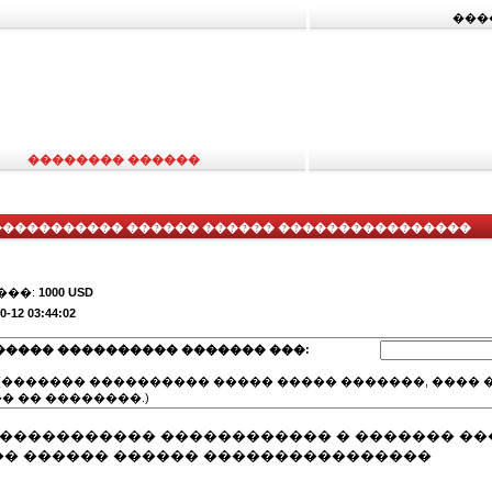
���
�������� ������
����������� ������ ������ ����������������
���:
1000 USD
0-12 03:44:02
����� ���������� ������� ���:
(������� ���������� ����� ����� �������, ���� �
� �� ��������.)
������������ ������������ � ������� �
� ������ ������ ����������������