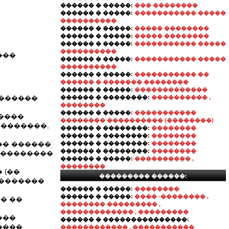
������ � �����:
��� ��������
������ � �����:
����������� �����
����������
������ � �����:
����� ��������
������ � �����:
����� ��������
������ � �����:
����������� �����
����������
���
������ � �����:
����������� �����
����������
������ � �����:
����������� ��
������ � ������� ��������
������ � �����:
�������������
�������
������ � ��������:
���������� ,
��������
������ � �����:
�����������
�����
�������� ���������� (��������)
�������,
������ � ��������:
��������
�
������ � ��������:
��������
�� ������
������ � ��������:
��������
������ � ��������:
��������
���������
������ � �����:
���������� ,
��������
 (��
��������� ������:
��������
������ � �����:
��������
������ � �����:
���� -�������� ,
� ��
�������� ��������� ,
������������� , ���������
���
������ � ���������������:
����
������������ . �����������