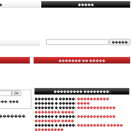
�
�����
������� �� �����
��������� ��������:
������ � �����:
����������
��, ���
������ � �����:
����
������ � �����:
������������
�������� ����
��������
������ � �����:
������������
�������� ����
������ � �����:
��������� �����
���������