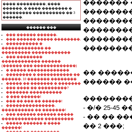
�������
���� ���������, ����
������, � ���� �������� �
��������
��������� ���������� �� 3
������.
��������
������ ���
��������
���������������
��� ������ ������.
��������
��� ������ ����� ��������.
���������� �
��������
������������� ��
��������� ������������
��� ��������
������������ ������
(������ ��� �������������)
� ����� �������������
�� �����
�������� � ����������� ��
������. 10 ������� ��������
������ �
����� �� ������� � �������
��� ���� �� ���������?
������� ����������
� ��� ������!
��������
��� �� ��� �� ������!
���������������.
- �/� 25-45 �
���������� �� �������!
��� ������ ������ �����
- �� �� 
������������� ���������
����� ������ � ����
�� 2 ���;
������!