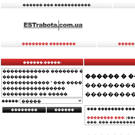
������ ��� �����������
�������� ��������
�����
������.�����:
������ � 
���������
���������
�����:
��� �������� ���
�������� ���.
(��
���, ��� ��������