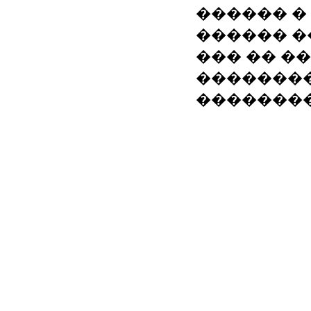
������ �
������ ����
��� �� �����:
����������
�������