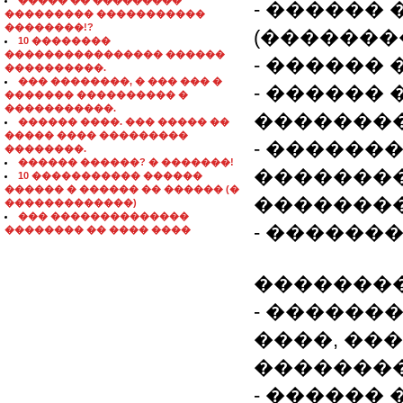
����� �� ���������
- ������
��������� �����������
��������!?
(�������
10 ��������
���������������� ������
- ������
����������.
��� ��������, � ��� ��� �
- ������
������� ���������� �
�����������.
��������
������ ����. ��� ����� ��
����� ���� ���������
- ������
��������.
������ ������? � �������!
�������
10 ����������� ������
������ � ������ �� ������ (�
�������
�������������)
��� ��������������
- ������
�������� �� ���� ����
�������
- ������
����, ��
��������
- ������