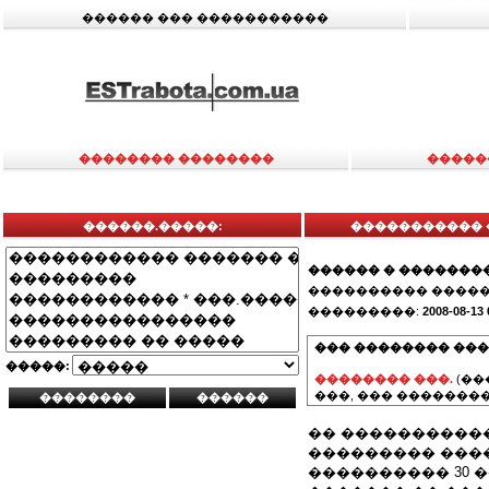
������ ��� �����������
�������� ��������
�����
������.�����:
����������� 
������ � �������
���������� �����
���������:
2008-08-13 
��� �������� ���
�����:
�������� ���.
(��
���, ��� ��������
�� ����������
��������� ���
���������� 30 �