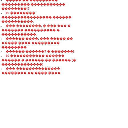
����� �� ���������
��������� �����������
��������!?
10 ��������
���������������� ������
����������.
��� ��������, � ��� ��� �
������� ���������� �
�����������.
������ ����. ��� ����� ��
����� ���� ���������
��������.
������ ������? � �������!
10 ����������� ������
������ � ������ �� ������ (�
�������������)
��� ��������������
�������� �� ���� ����