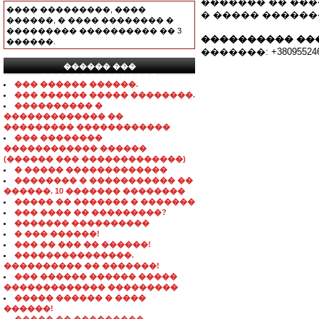
������� �� ���
���� ���������, ����
� ����� ������
������, � ���� �������� �
��������� ���������� �� 3
���������� ��
������.
�������: +380955246
������ ���
���������������
��� ������ ������.
��� ������ ����� ��������.
���������� �
������������� ��
��������� ������������
��� ��������
������������ ������
(������ ��� �������������)
� ����� �������������
�������� � ����������� ��
������. 10 ������� ��������
����� �� ������� � �������
��� ���� �� ���������?
������� ����������
� ��� ������!
��� �� ��� �� ������!
���������������.
���������� �� �������!
��� ������ ������ �����
������������� ���������
����� ������ � ����
������!