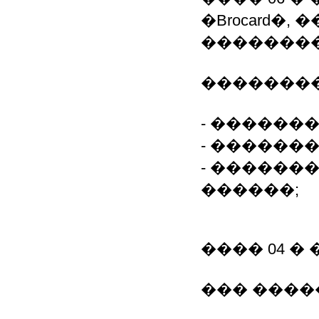
�Brocard�
���������
��������
- ������
- ������
- ������
������;
���� 04 � 
��� ����