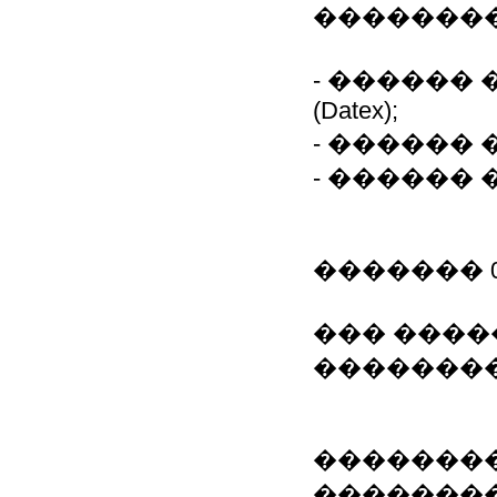
��������
- ������
(Datex);
- ������
- ������ 
������� 0
��� ����
��������
�������
�������