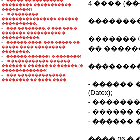
����� �� ���������
4 ���� (
��������� �����������
��������!?
10 ��������
���������������� ������
�������
����������.
��� ��������, � ��� ��� �
������� ���������� �
������� 0
�����������.
������ ����. ��� ����� ��
�� �����
����� ���� ���������
��������.
������ ������? � �������!
10 ����������� ������
��������
������ � ������ �� ������ (�
�������������)
��� ��������������
�������� �� ���� ����
- ������
(Datex);
- �������
- ������
- ������ 
���� 06 � 