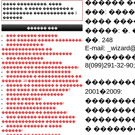
������ 
���� ���������, ����
������, � ���� �������� �
���: ���
��������� ���������� �� 3
������.
���� ����
������ ���
�����: �.
���������������
��� ������ ������.
��. 248
��� ������ ����� ��������.
���������� �
E-mail: _wizard
������������� ��
��������� ������������
��������
��� ��������
������������ ������
8(099)291-32-90;
(������ ��� �������������)
� ����� �������������
�������� � ����������� ��
�������
������. 10 ������� ��������
����� �� ������� � �������
2001�2009:
��� ���� �� ���������?
������� ����������
� ��� ������!
�������
��� �� ��� �� ������!
���������������.
��������
���������� �� �������!
��� ������ ������ �����
�������
������������� ���������
����� ������ � ����
� ������
������!