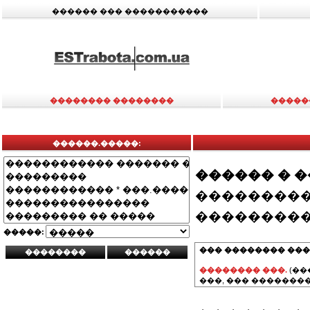
������ ��� �����������
�������� ��������
�����
������.�����:
������ � 
���������
���������
�����:
��� �������� ���
�������� ���.
(��
���, ��� ��������