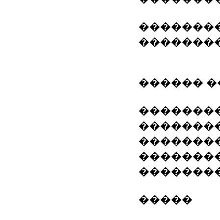
�������
����������� (
������ 
��������
�������
�������
�������
�������
�����